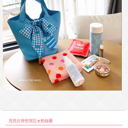
亮亮女神安琪拉★粉絲團