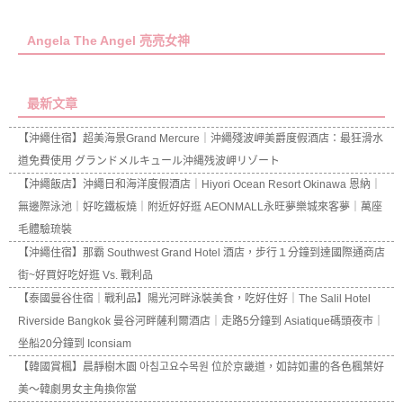
Angela The Angel 亮亮女神
最新文章
【沖繩住宿】超美海景Grand Mercure｜沖繩殘波岬美爵度假酒店：最狂滑水
道免費使用 グランドメルキュール沖縄残波岬リゾート
【沖繩飯店】沖繩日和海洋度假酒店｜Hiyori Ocean Resort Okinawa 恩納｜
無邊際泳池｜好吃鐵板燒｜附近好好逛 AEONMALL永旺夢樂城來客夢｜萬座
毛體驗琉裝
【沖繩住宿】那霸 Southwest Grand Hotel 酒店，步行１分鐘到達國際通商店
街~好買好吃好逛 Vs. 戰利品
【泰國曼谷住宿｜戰利品】陽光河畔泳裝美食，吃好住好｜The Salil Hotel
Riverside Bangkok 曼谷河畔薩利爾酒店｜走路5分鐘到 Asiatique碼頭夜市｜
坐船20分鐘到 Iconsiam
【韓國賞楓】晨靜樹木園 아침고요수목원 位於京畿道，如詩如畫的各色楓葉好
美～韓劇男女主角換你當