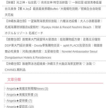
【保養】光之神，仙女肌 ♡ 亮亮女神 時空活妍霜 ♡ 一抹拉提 綻放青春能量
台北美食【饗 A Joy】最高最美景觀Buffet／大龍蝦吃到飽／號稱全台自助餐
天花板
【沖繩糸滿住宿】一望無際海景房好放鬆｜六種泳池設備｜大人小孩都喜歡｜
名城海灘琉球飯店&度假村｜Ryukyu Hotel & Resort Nashiro Beach ｜琉球
ホテル＆リゾート 名城ビーチ
【首爾住宿】首爾東大門諾富特大使酒店｜逛街購物超方便｜走路五分鐘到
DDP東大門設計廣場、Doota零售購物百貨、 apM PLACE批發百貨｜韓國首
爾必吃美食｜河南(張)豬肉家｜五星級住宿｜Novotel Ambassador Seoul
Dongdaemun Hotels & Residences
【沖繩住宿】無邊際泳池超級美~沖繩王子大飯店海景宜野灣 ♡ 泳裝 ♡
CHANEL戰利品
文章分類
Angela★美魔女新聞報News (3)
Angela★美魔女新書 (3)
Angela★愛保養 (7)
Angela★愛窈窕 (10)