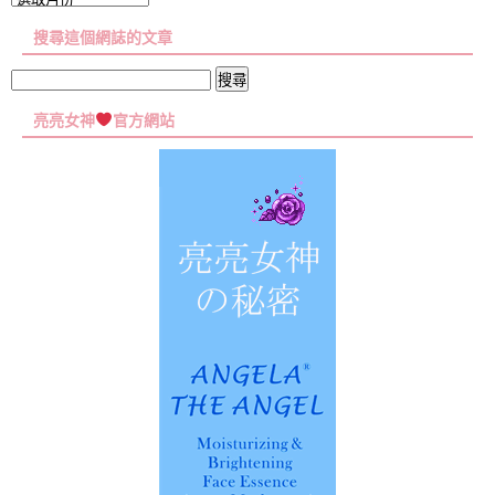
章
搜尋這個網誌的文章
彙
集
搜
尋
亮亮女神
官方網站
關
鍵
字: