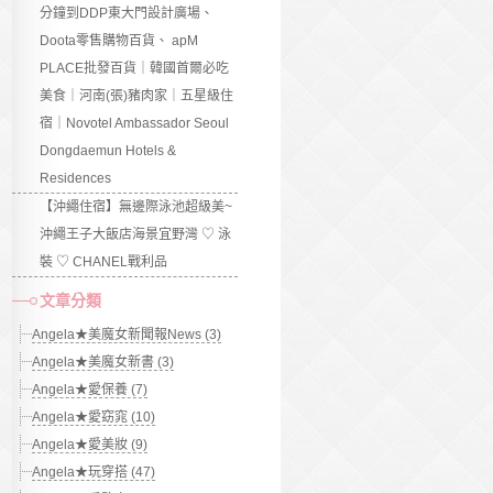
分鐘到DDP東大門設計廣場、
Doota零售購物百貨、 apM
PLACE批發百貨｜韓國首爾必吃
美食｜河南(張)豬肉家｜五星級住
宿｜Novotel Ambassador Seoul
Dongdaemun Hotels &
Residences
【沖繩住宿】無邊際泳池超級美~
沖繩王子大飯店海景宜野灣 ♡ 泳
裝 ♡ CHANEL戰利品
文章分類
Angela★美魔女新聞報News (3)
Angela★美魔女新書 (3)
Angela★愛保養 (7)
Angela★愛窈窕 (10)
Angela★愛美妝 (9)
Angela★玩穿搭 (47)