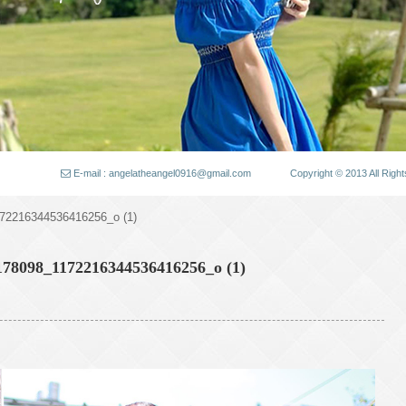
E-mail : angelatheangel0916@gmail.com
Copyright © 2013 All
72216344536416256_o (1)
78098_1172216344536416256_o (1)