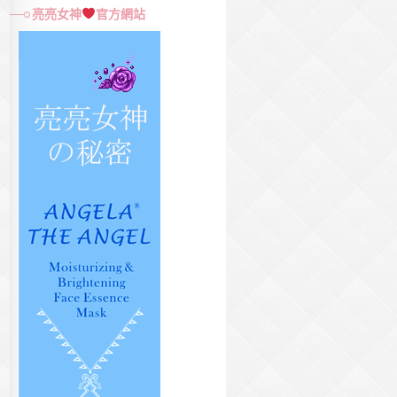
尋
亮亮女神
官方網站
關
鍵
字: