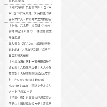
到 Iconsiam
【韓國賞楓】晨靜樹木園 아침고요
수목원 位於京畿道，如詩如畫的各
色楓葉好美～韓劇男女主角換你當
【保養】光之神，仙女肌 ♡ 亮亮
女神 時空活妍霜 ♡ 一抹拉提 綻放
青春能量
台北美食【饗 A Joy】最高最美景
觀Buffet／大龍蝦吃到飽／號稱全
台自助餐天花板
【沖繩糸滿住宿】一望無際海景房
好放鬆｜六種泳池設備｜大人小孩
都喜歡｜名城海灘琉球飯店&度假
村｜Ryukyu Hotel & Resort
Nashiro Beach ｜琉球ホテル＆リ
ゾート 名城ビーチ
【首爾住宿】首爾東大門諾富特大
使酒店｜逛街購物超方便｜走路五