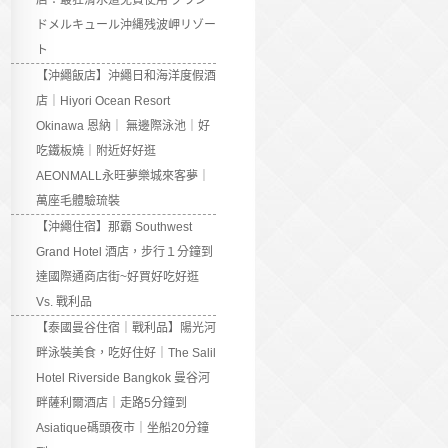
店：最狂滑水道免費使用 グラン
ドメルキュール沖縄残波岬リゾー
ト
【沖繩飯店】沖繩日和海洋度假酒
店｜Hiyori Ocean Resort
Okinawa 恩納｜ 無邊際泳池｜好
吃鐵板燒｜附近好好逛
AEONMALL永旺夢樂城來客夢｜
萬座毛體驗琉裝
【沖繩住宿】那霸 Southwest
Grand Hotel 酒店，步行１分鐘到
達國際通商店街~好買好吃好逛
Vs. 戰利品
【泰國曼谷住宿｜戰利品】陽光河
畔泳裝美食，吃好住好｜The Salil
Hotel Riverside Bangkok 曼谷河
畔薩利爾酒店｜走路5分鐘到
Asiatique碼頭夜市｜坐船20分鐘