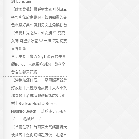
到 Iconsiam
【韓國賞楓】晨靜樹木園 아침고요
수목원 位於京畿道，如詩如畫的各
色楓葉好美～韓劇男女主角換你當
【保養】光之神，仙女肌 ♡ 亮亮
女神 時空活妍霜 ♡ 一抹拉提 綻放
青春能量
台北美食【饗 A Joy】最高最美景
觀Buffet／大龍蝦吃到飽／號稱全
台自助餐天花板
【沖繩糸滿住宿】一望無際海景房
好放鬆｜六種泳池設備｜大人小孩
都喜歡｜名城海灘琉球飯店&度假
村｜Ryukyu Hotel & Resort
Nashiro Beach ｜琉球ホテル＆リ
ゾート 名城ビーチ
【首爾住宿】首爾東大門諾富特大
使酒店｜逛街購物超方便｜走路五