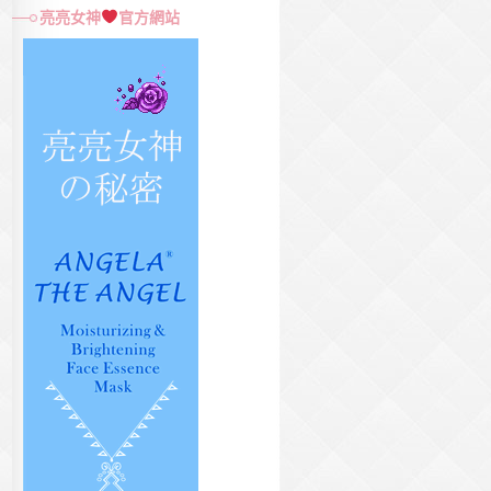
尋
亮亮女神
官方網站
關
鍵
字: