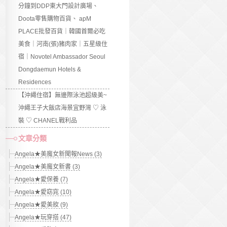
分鐘到DDP東大門設計廣場、
Doota零售購物百貨、 apM
PLACE批發百貨｜韓國首爾必吃
美食｜河南(張)豬肉家｜五星級住
宿｜Novotel Ambassador Seoul
Dongdaemun Hotels &
Residences
【沖繩住宿】無邊際泳池超級美~
沖繩王子大飯店海景宜野灣 ♡ 泳
裝 ♡ CHANEL戰利品
文章分類
Angela★美魔女新聞報News (3)
Angela★美魔女新書 (3)
Angela★愛保養 (7)
Angela★愛窈窕 (10)
Angela★愛美妝 (9)
Angela★玩穿搭 (47)