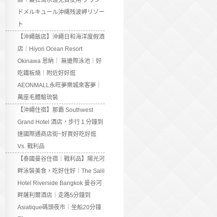
店：最狂滑水道免費使用 グラン
ドメルキュール沖縄残波岬リゾー
ト
【沖繩飯店】沖繩日和海洋度假酒
店｜Hiyori Ocean Resort
Okinawa 恩納｜ 無邊際泳池｜好
吃鐵板燒｜附近好好逛
AEONMALL永旺夢樂城來客夢｜
萬座毛體驗琉裝
【沖繩住宿】那霸 Southwest
Grand Hotel 酒店，步行１分鐘到
達國際通商店街~好買好吃好逛
Vs. 戰利品
【泰國曼谷住宿｜戰利品】陽光河
畔泳裝美食，吃好住好｜The Salil
Hotel Riverside Bangkok 曼谷河
畔薩利爾酒店｜走路5分鐘到
Asiatique碼頭夜市｜坐船20分鐘