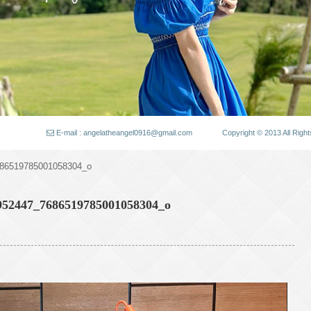
E-mail : angelatheangel0916@gmail.com
Copyright © 2013 All
86519785001058304_o
952447_7686519785001058304_o