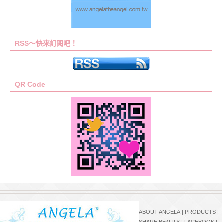
RSS～快來訂閱吧！
QR Code
ABOUT ANGELA
|
PRODUCTS
|
SHARE BEAUTY
|
FACEBOOK
|