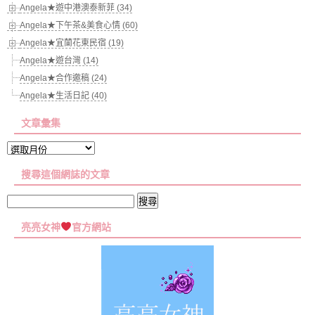
Angela★遊中港澳泰新菲 (34)
Angela★下午茶&美食心情 (60)
Angela★宜蘭花東民宿 (19)
Angela★遊台灣 (14)
Angela★合作邀稿 (24)
Angela★生活日記 (40)
文章彙集
文
章
搜尋這個網誌的文章
彙
集
搜
尋
亮亮女神
官方網站
關
鍵
字: