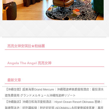
亮亮女神安琪拉★粉絲團
Angela The Angel 亮亮女神
最新文章
【沖繩住宿】超美海景Grand Mercure｜沖繩殘波岬美爵度假酒店：最狂滑水
道免費使用 グランドメルキュール沖縄残波岬リゾート
【沖繩飯店】沖繩日和海洋度假酒店｜Hiyori Ocean Resort Okinawa 恩納｜
無邊際泳池｜好吃鐵板燒｜附近好好逛 AEONMALL永旺夢樂城來客夢｜萬座