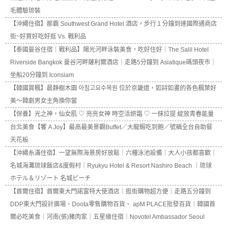
毛體驗琉裝
【沖繩住宿】那霸 Southwest Grand Hotel 酒店，步行１分鐘到達國際通商店
街~好買好吃好逛 Vs. 戰利品
【泰國曼谷住宿｜戰利品】陽光河畔泳裝美食，吃好住好｜The Salil Hotel
Riverside Bangkok 曼谷河畔薩利爾酒店｜走路5分鐘到 Asiatique碼頭夜市｜
坐船20分鐘到 Iconsiam
【韓國賞楓】晨靜樹木園 아침고요수목원 位於京畿道，如詩如畫的各色楓葉好
美～韓劇男女主角換你當
【保養】光之神，仙女肌 ♡ 亮亮女神 時空活妍霜 ♡ 一抹拉提 綻放青春能量
台北美食【饗 A Joy】最高最美景觀Buffet／大龍蝦吃到飽／號稱全台自助餐
天花板
【沖繩糸滿住宿】一望無際海景房好放鬆｜六種泳池設備｜大人小孩都喜歡｜
名城海灘琉球飯店&度假村｜Ryukyu Hotel & Resort Nashiro Beach ｜琉球
ホテル＆リゾート 名城ビーチ
【首爾住宿】首爾東大門諾富特大使酒店｜逛街購物超方便｜走路五分鐘到
DDP東大門設計廣場、Doota零售購物百貨、 apM PLACE批發百貨｜韓國首
爾必吃美食｜河南(張)豬肉家｜五星級住宿｜Novotel Ambassador Seoul