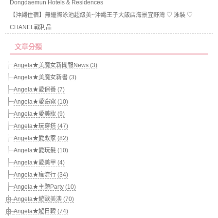
Dongdaemun Hotels & Residences
【沖繩住宿】無邊際泳池超級美~沖繩王子大飯店海景宜野灣 ♡ 泳裝 ♡
CHANEL戰利品
文章分類
Angela★美魔女新聞報News (3)
Angela★美魔女新書 (3)
Angela★愛保養 (7)
Angela★愛窈窕 (10)
Angela★愛美妝 (9)
Angela★玩穿搭 (47)
Angela★愛敗家 (82)
Angela★愛玩髮 (10)
Angela★愛美甲 (4)
Angela★瘋流行 (34)
Angela★主題Party (10)
Angela★遊歐美澳 (70)
Angela★遊日韓 (74)