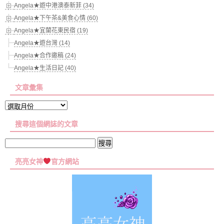
Angela★遊中港澳泰新菲 (34)
Angela★下午茶&美食心情 (60)
Angela★宜蘭花東民宿 (19)
Angela★遊台灣 (14)
Angela★合作邀稿 (24)
Angela★生活日記 (40)
文章彙集
文
章
搜尋這個網誌的文章
彙
集
搜
尋
亮亮女神
官方網站
關
鍵
字: