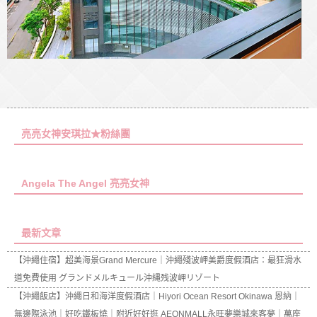
亮亮女神安琪拉★粉絲團
Angela The Angel 亮亮女神
最新文章
【沖繩住宿】超美海景Grand Mercure｜沖繩殘波岬美爵度假酒店：最狂滑水
道免費使用 グランドメルキュール沖縄残波岬リゾート
【沖繩飯店】沖繩日和海洋度假酒店｜Hiyori Ocean Resort Okinawa 恩納｜
無邊際泳池｜好吃鐵板燒｜附近好好逛 AEONMALL永旺夢樂城來客夢｜萬座