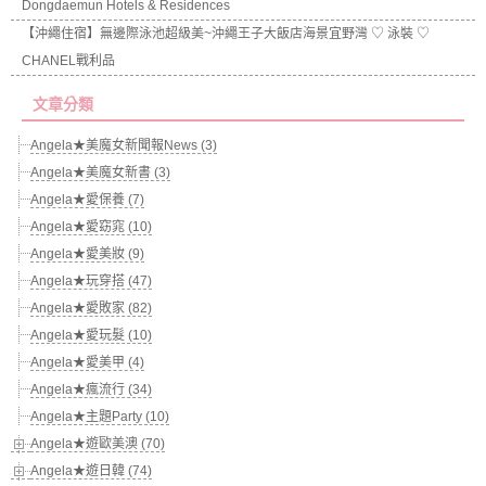
Dongdaemun Hotels & Residences
【沖繩住宿】無邊際泳池超級美~沖繩王子大飯店海景宜野灣 ♡ 泳裝 ♡
CHANEL戰利品
文章分類
Angela★美魔女新聞報News (3)
Angela★美魔女新書 (3)
Angela★愛保養 (7)
Angela★愛窈窕 (10)
Angela★愛美妝 (9)
Angela★玩穿搭 (47)
Angela★愛敗家 (82)
Angela★愛玩髮 (10)
Angela★愛美甲 (4)
Angela★瘋流行 (34)
Angela★主題Party (10)
Angela★遊歐美澳 (70)
Angela★遊日韓 (74)