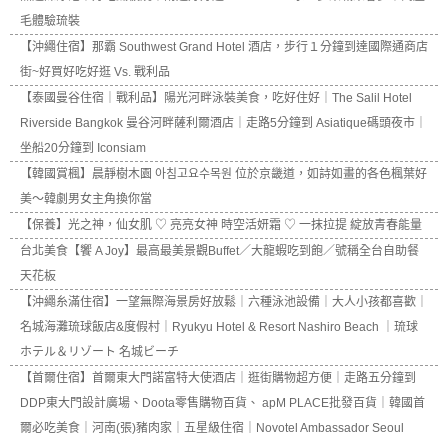
毛體驗琉裝
【沖繩住宿】那霸 Southwest Grand Hotel 酒店，步行１分鐘到達國際通商店
街~好買好吃好逛 Vs. 戰利品
【泰國曼谷住宿｜戰利品】陽光河畔泳裝美食，吃好住好｜The Salil Hotel
Riverside Bangkok 曼谷河畔薩利爾酒店｜走路5分鐘到 Asiatique碼頭夜市｜
坐船20分鐘到 Iconsiam
【韓國賞楓】晨靜樹木園 아침고요수목원 位於京畿道，如詩如畫的各色楓葉好
美～韓劇男女主角換你當
【保養】光之神，仙女肌 ♡ 亮亮女神 時空活妍霜 ♡ 一抹拉提 綻放青春能量
台北美食【饗 A Joy】最高最美景觀Buffet／大龍蝦吃到飽／號稱全台自助餐
天花板
【沖繩糸滿住宿】一望無際海景房好放鬆｜六種泳池設備｜大人小孩都喜歡｜
名城海灘琉球飯店&度假村｜Ryukyu Hotel & Resort Nashiro Beach ｜琉球
ホテル＆リゾート 名城ビーチ
【首爾住宿】首爾東大門諾富特大使酒店｜逛街購物超方便｜走路五分鐘到
DDP東大門設計廣場、Doota零售購物百貨、 apM PLACE批發百貨｜韓國首
爾必吃美食｜河南(張)豬肉家｜五星級住宿｜Novotel Ambassador Seoul