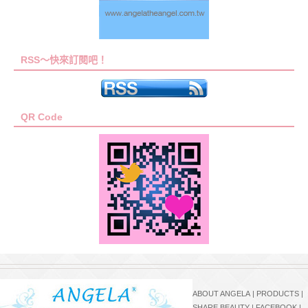
RSS～快來訂閱吧！
QR Code
ABOUT ANGELA
|
PRODUCTS
|
SHARE BEAUTY
|
FACEBOOK
|