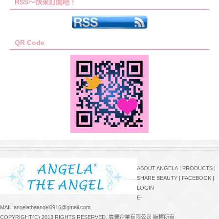
RSS～快來訂閱吧！
QR Code
ABOUT ANGELA
|
PRODUCTS
|
SHARE BEAUTY
|
FACEBOOK
|
LOGIN
E-
MAIL:angelatheangel0916@gmail.com
COPYRIGHT(C) 2013 RIGHTS RESERVED. 崴儷企業有限公司 版權所有