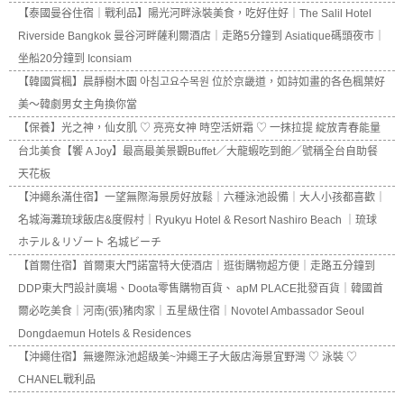
【泰國曼谷住宿｜戰利品】陽光河畔泳裝美食，吃好住好｜The Salil Hotel
Riverside Bangkok 曼谷河畔薩利爾酒店｜走路5分鐘到 Asiatique碼頭夜市｜
坐船20分鐘到 Iconsiam
【韓國賞楓】晨靜樹木園 아침고요수목원 位於京畿道，如詩如畫的各色楓葉好
美～韓劇男女主角換你當
【保養】光之神，仙女肌 ♡ 亮亮女神 時空活妍霜 ♡ 一抹拉提 綻放青春能量
台北美食【饗 A Joy】最高最美景觀Buffet／大龍蝦吃到飽／號稱全台自助餐
天花板
【沖繩糸滿住宿】一望無際海景房好放鬆｜六種泳池設備｜大人小孩都喜歡｜
名城海灘琉球飯店&度假村｜Ryukyu Hotel & Resort Nashiro Beach ｜琉球
ホテル＆リゾート 名城ビーチ
【首爾住宿】首爾東大門諾富特大使酒店｜逛街購物超方便｜走路五分鐘到
DDP東大門設計廣場、Doota零售購物百貨、 apM PLACE批發百貨｜韓國首
爾必吃美食｜河南(張)豬肉家｜五星級住宿｜Novotel Ambassador Seoul
Dongdaemun Hotels & Residences
【沖繩住宿】無邊際泳池超級美~沖繩王子大飯店海景宜野灣 ♡ 泳裝 ♡
CHANEL戰利品