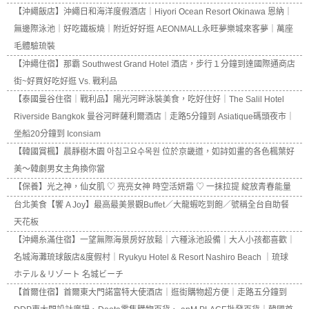
【沖繩飯店】沖繩日和海洋度假酒店｜Hiyori Ocean Resort Okinawa 恩納｜
無邊際泳池｜好吃鐵板燒｜附近好好逛 AEONMALL永旺夢樂城來客夢｜萬座
毛體驗琉裝
【沖繩住宿】那霸 Southwest Grand Hotel 酒店，步行１分鐘到達國際通商店
街~好買好吃好逛 Vs. 戰利品
【泰國曼谷住宿｜戰利品】陽光河畔泳裝美食，吃好住好｜The Salil Hotel
Riverside Bangkok 曼谷河畔薩利爾酒店｜走路5分鐘到 Asiatique碼頭夜市｜
坐船20分鐘到 Iconsiam
【韓國賞楓】晨靜樹木園 아침고요수목원 位於京畿道，如詩如畫的各色楓葉好
美～韓劇男女主角換你當
【保養】光之神，仙女肌 ♡ 亮亮女神 時空活妍霜 ♡ 一抹拉提 綻放青春能量
台北美食【饗 A Joy】最高最美景觀Buffet／大龍蝦吃到飽／號稱全台自助餐
天花板
【沖繩糸滿住宿】一望無際海景房好放鬆｜六種泳池設備｜大人小孩都喜歡｜
名城海灘琉球飯店&度假村｜Ryukyu Hotel & Resort Nashiro Beach ｜琉球
ホテル＆リゾート 名城ビーチ
【首爾住宿】首爾東大門諾富特大使酒店｜逛街購物超方便｜走路五分鐘到