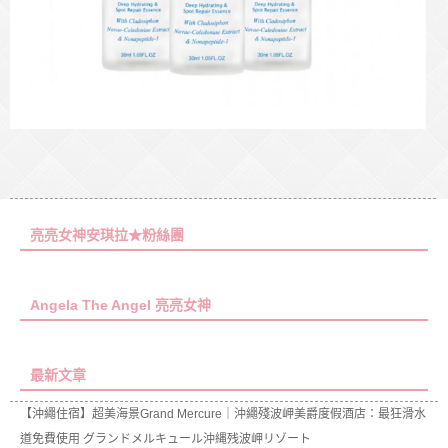
亮亮女神安琪拉★粉絲團
Angela The Angel 亮亮女神
最新文章
【沖繩住宿】超美海景Grand Mercure｜沖繩殘波岬美爵度假酒店：最狂滑水
道免費使用 グランドメルキュール沖縄残波岬リゾート