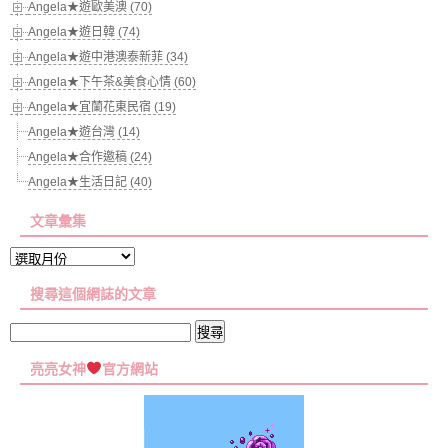
Angela★遊歐美澳 (70)
Angela★遊日韓 (74)
Angela★遊中港澳泰新菲 (34)
Angela★下午茶&美食心情 (60)
Angela★宜蘭花東民宿 (19)
Angela★遊台灣 (14)
Angela★合作邀稿 (24)
Angela★生活日記 (40)
文章彙集
文
章
搜尋這個網誌的文章
彙
集
搜
尋
亮亮女神
官方網站
關
鍵
字: