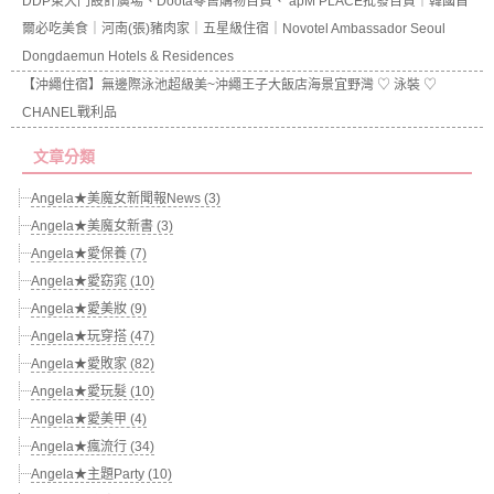
DDP東大門設計廣場、Doota零售購物百貨、 apM PLACE批發百貨｜韓國首
爾必吃美食｜河南(張)豬肉家｜五星級住宿｜Novotel Ambassador Seoul
Dongdaemun Hotels & Residences
【沖繩住宿】無邊際泳池超級美~沖繩王子大飯店海景宜野灣 ♡ 泳裝 ♡
CHANEL戰利品
文章分類
Angela★美魔女新聞報News (3)
Angela★美魔女新書 (3)
Angela★愛保養 (7)
Angela★愛窈窕 (10)
Angela★愛美妝 (9)
Angela★玩穿搭 (47)
Angela★愛敗家 (82)
Angela★愛玩髮 (10)
Angela★愛美甲 (4)
Angela★瘋流行 (34)
Angela★主題Party (10)