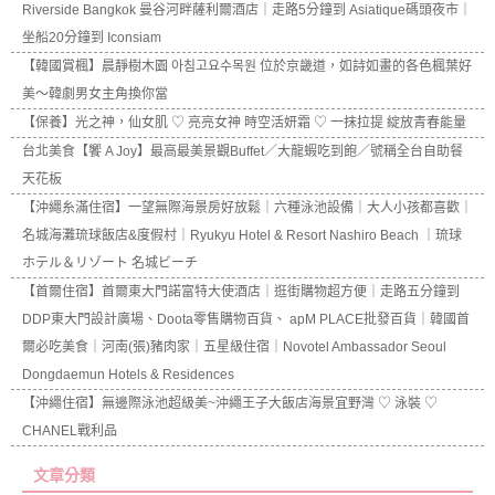
Riverside Bangkok 曼谷河畔薩利爾酒店｜走路5分鐘到 Asiatique碼頭夜市｜
坐船20分鐘到 Iconsiam
【韓國賞楓】晨靜樹木園 아침고요수목원 位於京畿道，如詩如畫的各色楓葉好
美～韓劇男女主角換你當
【保養】光之神，仙女肌 ♡ 亮亮女神 時空活妍霜 ♡ 一抹拉提 綻放青春能量
台北美食【饗 A Joy】最高最美景觀Buffet／大龍蝦吃到飽／號稱全台自助餐
天花板
【沖繩糸滿住宿】一望無際海景房好放鬆｜六種泳池設備｜大人小孩都喜歡｜
名城海灘琉球飯店&度假村｜Ryukyu Hotel & Resort Nashiro Beach ｜琉球
ホテル＆リゾート 名城ビーチ
【首爾住宿】首爾東大門諾富特大使酒店｜逛街購物超方便｜走路五分鐘到
DDP東大門設計廣場、Doota零售購物百貨、 apM PLACE批發百貨｜韓國首
爾必吃美食｜河南(張)豬肉家｜五星級住宿｜Novotel Ambassador Seoul
Dongdaemun Hotels & Residences
【沖繩住宿】無邊際泳池超級美~沖繩王子大飯店海景宜野灣 ♡ 泳裝 ♡
CHANEL戰利品
文章分類