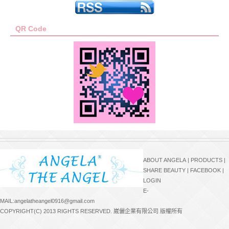
QR Code
ABOUT ANGELA
|
PRODUCTS
|
SHARE BEAUTY
|
FACEBOOK
|
LOGIN
E-
MAIL:angelatheangel0916@gmail.com
COPYRIGHT(C) 2013 RIGHTS RESERVED. 崴儷企業有限公司 版權所有