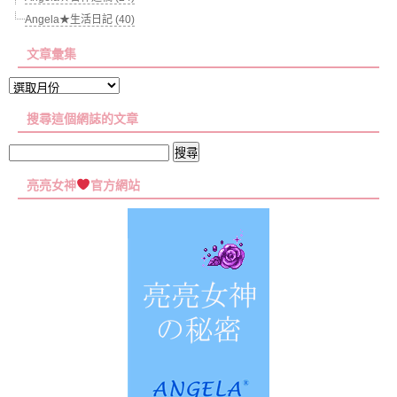
Angela★生活日記 (40)
文章彙集
文
章
搜尋這個網誌的文章
彙
集
搜
尋
亮亮女神
官方網站
關
鍵
字: