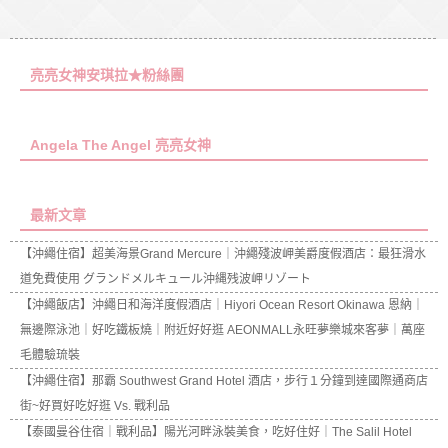
亮亮女神安琪拉★粉絲團
Angela The Angel 亮亮女神
最新文章
【沖繩住宿】超美海景Grand Mercure｜沖繩殘波岬美爵度假酒店：最狂滑水
道免費使用 グランドメルキュール沖縄残波岬リゾート
【沖繩飯店】沖繩日和海洋度假酒店｜Hiyori Ocean Resort Okinawa 恩納｜
無邊際泳池｜好吃鐵板燒｜附近好好逛 AEONMALL永旺夢樂城來客夢｜萬座
毛體驗琉裝
【沖繩住宿】那霸 Southwest Grand Hotel 酒店，步行１分鐘到達國際通商店
街~好買好吃好逛 Vs. 戰利品
【泰國曼谷住宿｜戰利品】陽光河畔泳裝美食，吃好住好｜The Salil Hotel