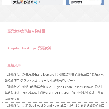
亮亮女神安琪拉★粉絲團
Angela The Angel 亮亮女神
最新文章
【沖繩住宿】超美海景Grand Mercure｜沖繩殘波岬美爵度假酒店：最狂滑水
道免費使用 グランドメルキュール沖縄残波岬リゾート
【沖繩飯店】沖繩日和海洋度假酒店｜Hiyori Ocean Resort Okinawa 恩納｜
無邊際泳池｜好吃鐵板燒｜附近好好逛 AEONMALL永旺夢樂城來客夢｜萬座
毛體驗琉裝
【沖繩住宿】那霸 Southwest Grand Hotel 酒店，步行１分鐘到達國際通商店