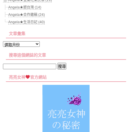
Angela★遊台灣 (14)
Angela★合作邀稿 (24)
Angela★生活日記 (40)
文章彙集
文
章
搜尋這個網誌的文章
彙
集
搜
尋
亮亮女神
官方網站
關
鍵
字: