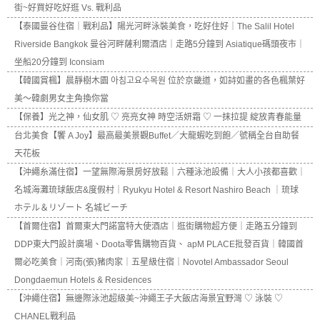
街~好買好吃好逛 Vs. 戰利品
【泰國曼谷住宿｜戰利品】陽光河畔泳裝美食，吃好住好｜The Salil Hotel
Riverside Bangkok 曼谷河畔薩利爾酒店｜走路5分鐘到 Asiatique碼頭夜市｜
坐船20分鐘到 Iconsiam
【韓國賞楓】晨靜樹木園 아침고요수목원 位於京畿道，如詩如畫的各色楓葉好
美～韓劇男女主角換你當
【保養】光之神，仙女肌 ♡ 亮亮女神 時空活妍霜 ♡ 一抹拉提 綻放青春能量
台北美食【饗 A Joy】最高最美景觀Buffet／大龍蝦吃到飽／號稱全台自助餐
天花板
【沖繩糸滿住宿】一望無際海景房好放鬆｜六種泳池設備｜大人小孩都喜歡｜
名城海灘琉球飯店&度假村｜Ryukyu Hotel & Resort Nashiro Beach ｜琉球
ホテル＆リゾート 名城ビーチ
【首爾住宿】首爾東大門諾富特大使酒店｜逛街購物超方便｜走路五分鐘到
DDP東大門設計廣場、Doota零售購物百貨、 apM PLACE批發百貨｜韓國首
爾必吃美食｜河南(張)豬肉家｜五星級住宿｜Novotel Ambassador Seoul
Dongdaemun Hotels & Residences
【沖繩住宿】無邊際泳池超級美~沖繩王子大飯店海景宜野灣 ♡ 泳裝 ♡
CHANEL戰利品