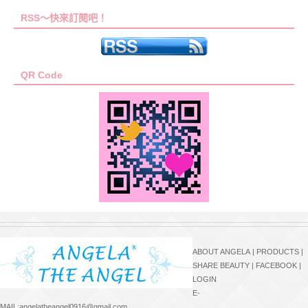
RSS～快來訂閱吧！
QR Code
ABOUT ANGELA
|
PRODUCTS
|
SHARE BEAUTY
|
FACEBOOK
|
LOGIN
E-
MAIL:angelatheangel0916@gmail.com