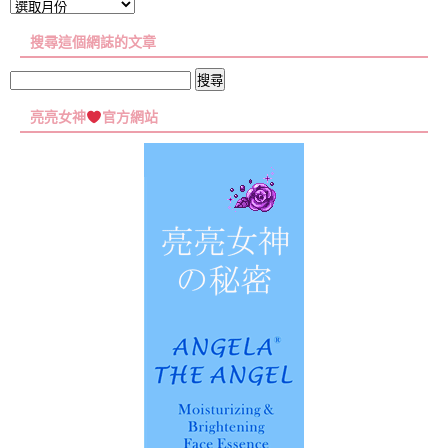
文
章
搜尋這個網誌的文章
彙
集
搜
尋
亮亮女神
官方網站
關
鍵
字: