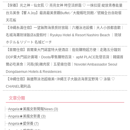
【保養】光之神，仙女肌 ♡ 亮亮女神 時空活妍霜 ♡ 一抹拉提 綻放青春能量
台北美食【饗 A Joy】最高最美景觀Buffet／大龍蝦吃到飽／號稱全台自助餐
天花板
【沖繩糸滿住宿】一望無際海景房好放鬆｜六種泳池設備｜大人小孩都喜歡｜
名城海灘琉球飯店&度假村｜Ryukyu Hotel & Resort Nashiro Beach ｜琉球
ホテル＆リゾート 名城ビーチ
【首爾住宿】首爾東大門諾富特大使酒店｜逛街購物超方便｜走路五分鐘到
DDP東大門設計廣場、Doota零售購物百貨、 apM PLACE批發百貨｜韓國首
爾必吃美食｜河南(張)豬肉家｜五星級住宿｜Novotel Ambassador Seoul
Dongdaemun Hotels & Residences
【沖繩住宿】無邊際泳池超級美~沖繩王子大飯店海景宜野灣 ♡ 泳裝 ♡
CHANEL戰利品
文章分類
Angela★美魔女新聞報News (3)
Angela★美魔女新書 (3)
Angela★愛保養 (7)