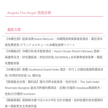
Angela The Angel 亮亮女神
最新文章
【沖繩住宿】超美海景Grand Mercure｜沖繩殘波岬美爵度假酒店：最狂滑水
道免費使用 グランドメルキュール沖縄残波岬リゾート
【沖繩飯店】沖繩日和海洋度假酒店｜Hiyori Ocean Resort Okinawa 恩納｜
無邊際泳池｜好吃鐵板燒｜附近好好逛 AEONMALL永旺夢樂城來客夢｜萬座
毛體驗琉裝
【沖繩住宿】那霸 Southwest Grand Hotel 酒店，步行１分鐘到達國際通商店
街~好買好吃好逛 Vs. 戰利品
【泰國曼谷住宿｜戰利品】陽光河畔泳裝美食，吃好住好｜The Salil Hotel
Riverside Bangkok 曼谷河畔薩利爾酒店｜走路5分鐘到 Asiatique碼頭夜市｜
坐船20分鐘到 Iconsiam
【韓國賞楓】晨靜樹木園 아침고요수목원 位於京畿道，如詩如畫的各色楓葉好
美～韓劇男女主角換你當