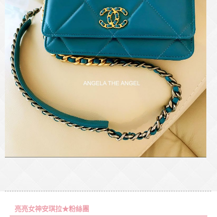
亮亮女神安琪拉★粉絲團