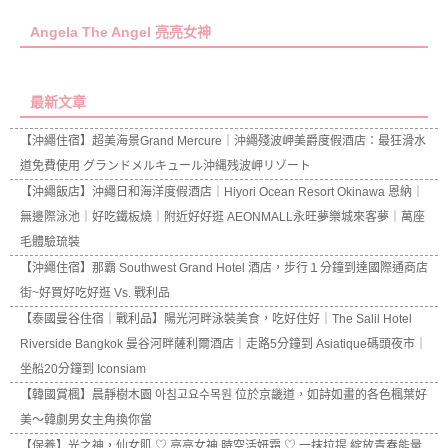
Angela The Angel 亮亮女神
最新文章
【沖繩住宿】超美海景Grand Mercure｜沖繩殘波岬美爵度假酒店：最狂滑水
道免費使用 グランドメルキュール沖縄残波岬リゾート
【沖繩飯店】沖繩日和海洋度假酒店｜Hiyori Ocean Resort Okinawa 恩納｜
無邊際泳池｜好吃鐵板燒｜附近好好逛 AEONMALL永旺夢樂城來客夢｜萬座
毛體驗琉裝
【沖繩住宿】那霸 Southwest Grand Hotel 酒店，步行１分鐘到達國際通商店
街~好買好吃好逛 Vs. 戰利品
【泰國曼谷住宿｜戰利品】陽光河畔泳裝美食，吃好住好｜The Salil Hotel
Riverside Bangkok 曼谷河畔薩利爾酒店｜走路5分鐘到 Asiatique碼頭夜市｜
坐船20分鐘到 Iconsiam
【韓國賞楓】晨靜樹木園 아침고요수목원 位於京畿道，如詩如畫的各色楓葉好
美～韓劇男女主角換你當
【保養】光之神，仙女肌 ♡ 亮亮女神 時空活妍霜 ♡ 一抹拉提 綻放青春能量