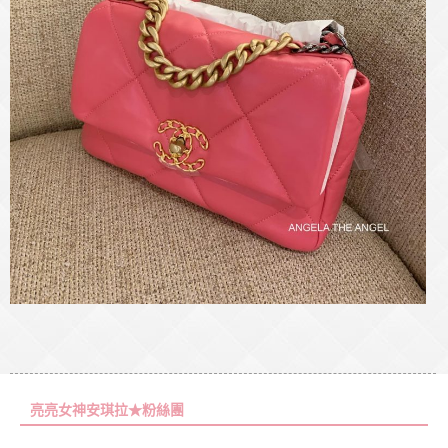
亮亮女神安琪拉★粉絲團