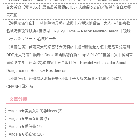
台北美食【饗 A Joy】最高最美景觀Buffet／大龍蝦吃到飽／號稱全台自助餐
天花板
【沖繩糸滿住宿】一望無際海景房好放鬆｜六種泳池設備｜大人小孩都喜歡｜
名城海灘琉球飯店&度假村｜Ryukyu Hotel & Resort Nashiro Beach ｜琉球
ホテル＆リゾート 名城ビーチ
【首爾住宿】首爾東大門諾富特大使酒店｜逛街購物超方便｜走路五分鐘到
DDP東大門設計廣場、Doota零售購物百貨、 apM PLACE批發百貨｜韓國首
爾必吃美食｜河南(張)豬肉家｜五星級住宿｜Novotel Ambassador Seoul
Dongdaemun Hotels & Residences
【沖繩住宿】無邊際泳池超級美~沖繩王子大飯店海景宜野灣 ♡ 泳裝 ♡
CHANEL戰利品
文章分類
Angela★美魔女新聞報News (3)
Angela★美魔女新書 (3)
Angela★愛保養 (7)
Angela★愛窈窕 (10)