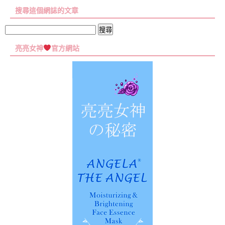
章
搜尋這個網誌的文章
彙
集
搜
尋
亮亮女神
官方網站
關
鍵
字: