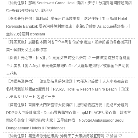
【沖繩住宿】那霸 Southwest Grand Hotel 酒店，步行１分鐘到達國際通商店
街~好買好吃好逛 Vs. 戰利品
【泰國曼谷住宿｜戰利品】陽光河畔泳裝美食，吃好住好｜The Salil Hotel
Riverside Bangkok 曼谷河畔薩利爾酒店｜走路5分鐘到 Asiatique碼頭夜市｜
坐船20分鐘到 Iconsiam
【韓國賞楓】晨靜樹木園 아침고요수목원 位於京畿道，如詩如畫的各色楓葉好
美～韓劇男女主角換你當
【保養】光之神，仙女肌 ♡ 亮亮女神 時空活妍霜 ♡ 一抹拉提 綻放青春能量
台北美食【饗 A Joy】最高最美景觀Buffet／大龍蝦吃到飽／號稱全台自助餐
天花板
【沖繩糸滿住宿】一望無際海景房好放鬆｜六種泳池設備｜大人小孩都喜歡｜
名城海灘琉球飯店&度假村｜Ryukyu Hotel & Resort Nashiro Beach ｜琉球
ホテル＆リゾート 名城ビーチ
【首爾住宿】首爾東大門諾富特大使酒店｜逛街購物超方便｜走路五分鐘到
DDP東大門設計廣場、Doota零售購物百貨、 apM PLACE批發百貨｜韓國首
爾必吃美食｜河南(張)豬肉家｜五星級住宿｜Novotel Ambassador Seoul
Dongdaemun Hotels & Residences
【沖繩住宿】無邊際泳池超級美~沖繩王子大飯店海景宜野灣 ♡ 泳裝 ♡