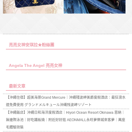
亮亮女神安琪拉★粉絲團
Angela The Angel 亮亮女神
最新文章
【沖繩住宿】超美海景Grand Mercure｜沖繩殘波岬美爵度假酒店：最狂滑水
道免費使用 グランドメルキュール沖縄残波岬リゾート
【沖繩飯店】沖繩日和海洋度假酒店｜Hiyori Ocean Resort Okinawa 恩納｜
無邊際泳池｜好吃鐵板燒｜附近好好逛 AEONMALL永旺夢樂城來客夢｜萬座
毛體驗琉裝