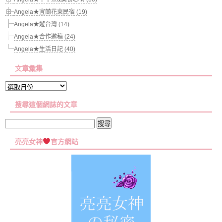
Angela★宜蘭花東民宿 (19)
Angela★遊台灣 (14)
Angela★合作邀稿 (24)
Angela★生活日記 (40)
文章彙集
文
章
搜尋這個網誌的文章
彙
集
搜
尋
亮亮女神
官方網站
關
鍵
字: