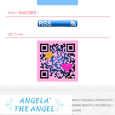
RSS～快來訂閱吧！
QR Code
ABOUT ANGELA
|
PRODUCTS
|
SHARE BEAUTY
|
FACEBOOK
|
LOGIN