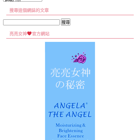
章
搜尋這個網誌的文章
彙
集
搜
尋
亮亮女神
官方網站
關
鍵
字: