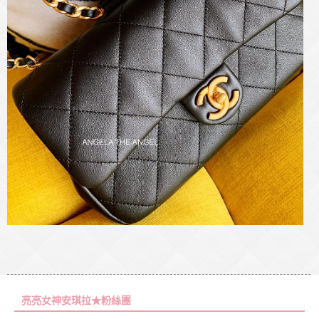
亮亮女神安琪拉★粉絲團