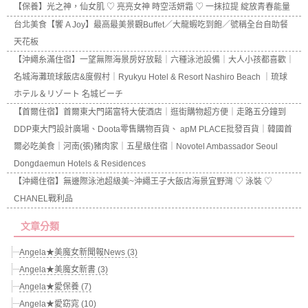
【保養】光之神，仙女肌 ♡ 亮亮女神 時空活妍霜 ♡ 一抹拉提 綻放青春能量
台北美食【饗 A Joy】最高最美景觀Buffet／大龍蝦吃到飽／號稱全台自助餐
天花板
【沖繩糸滿住宿】一望無際海景房好放鬆｜六種泳池設備｜大人小孩都喜歡｜
名城海灘琉球飯店&度假村｜Ryukyu Hotel & Resort Nashiro Beach ｜琉球
ホテル＆リゾート 名城ビーチ
【首爾住宿】首爾東大門諾富特大使酒店｜逛街購物超方便｜走路五分鐘到
DDP東大門設計廣場、Doota零售購物百貨、 apM PLACE批發百貨｜韓國首
爾必吃美食｜河南(張)豬肉家｜五星級住宿｜Novotel Ambassador Seoul
Dongdaemun Hotels & Residences
【沖繩住宿】無邊際泳池超級美~沖繩王子大飯店海景宜野灣 ♡ 泳裝 ♡
CHANEL戰利品
文章分類
Angela★美魔女新聞報News (3)
Angela★美魔女新書 (3)
Angela★愛保養 (7)
Angela★愛窈窕 (10)