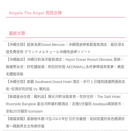
Angela The Angel 亮亮女神
最新文章
【沖繩住宿】超美海景Grand Mercure｜沖繩殘波岬美爵度假酒店：最狂滑水
道免費使用 グランドメルキュール沖縄残波岬リゾート
【沖繩飯店】沖繩日和海洋度假酒店｜Hiyori Ocean Resort Okinawa 恩納｜
無邊際泳池｜好吃鐵板燒｜附近好好逛 AEONMALL永旺夢樂城來客夢｜萬座
毛體驗琉裝
【沖繩住宿】那霸 Southwest Grand Hotel 酒店，步行１分鐘到達國際通商店
街~好買好吃好逛 Vs. 戰利品
【泰國曼谷住宿｜戰利品】陽光河畔泳裝美食，吃好住好｜The Salil Hotel
Riverside Bangkok 曼谷河畔薩利爾酒店｜走路5分鐘到 Asiatique碼頭夜市｜
坐船20分鐘到 Iconsiam
【韓國賞楓】晨靜樹木園 아침고요수목원 位於京畿道，如詩如畫的各色楓葉好
美～韓劇男女主角換你當