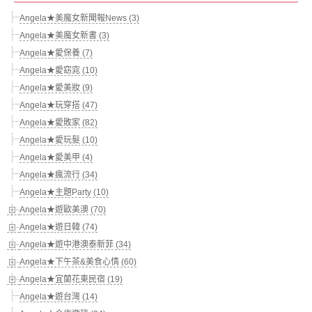
Angela★美魔女新聞報News (3)
Angela★美魔女新書 (3)
Angela★愛保養 (7)
Angela★愛窈窕 (10)
Angela★愛美妝 (9)
Angela★玩穿搭 (47)
Angela★愛敗家 (82)
Angela★愛玩髮 (10)
Angela★愛美甲 (4)
Angela★瘋流行 (34)
Angela★主題Party (10)
Angela★遊歐美澳 (70)
Angela★遊日韓 (74)
Angela★遊中港澳泰新菲 (34)
Angela★下午茶&美食心情 (60)
Angela★宜蘭花東民宿 (19)
Angela★遊台灣 (14)