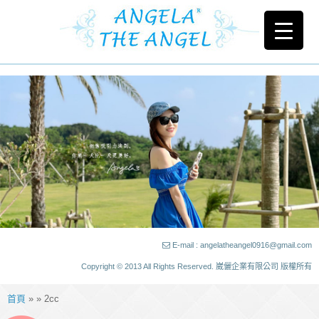
E-mail : angelatheangel0916@gmail.com
Copyright © 2013 All Rights Reserved. 崴儷企業有限公司 版權所有
首頁
» » 2cc