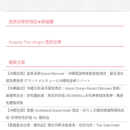
亮亮女神安琪拉★粉絲團
Angela The Angel 亮亮女神
最新文章
【沖繩住宿】超美海景Grand Mercure｜沖繩殘波岬美爵度假酒店：最狂滑水
道免費使用 グランドメルキュール沖縄残波岬リゾート
【沖繩飯店】沖繩日和海洋度假酒店｜Hiyori Ocean Resort Okinawa 恩納｜
無邊際泳池｜好吃鐵板燒｜附近好好逛 AEONMALL永旺夢樂城來客夢｜萬座
毛體驗琉裝
【沖繩住宿】那霸 Southwest Grand Hotel 酒店，步行１分鐘到達國際通商店
街~好買好吃好逛 Vs. 戰利品
【泰國曼谷住宿｜戰利品】陽光河畔泳裝美食，吃好住好｜The Salil Hotel