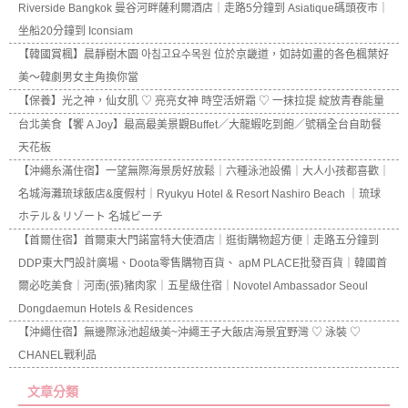
Riverside Bangkok 曼谷河畔薩利爾酒店｜走路5分鐘到 Asiatique碼頭夜市｜
坐船20分鐘到 Iconsiam
【韓國賞楓】晨靜樹木園 아침고요수목원 位於京畿道，如詩如畫的各色楓葉好
美～韓劇男女主角換你當
【保養】光之神，仙女肌 ♡ 亮亮女神 時空活妍霜 ♡ 一抹拉提 綻放青春能量
台北美食【饗 A Joy】最高最美景觀Buffet／大龍蝦吃到飽／號稱全台自助餐
天花板
【沖繩糸滿住宿】一望無際海景房好放鬆｜六種泳池設備｜大人小孩都喜歡｜
名城海灘琉球飯店&度假村｜Ryukyu Hotel & Resort Nashiro Beach ｜琉球
ホテル＆リゾート 名城ビーチ
【首爾住宿】首爾東大門諾富特大使酒店｜逛街購物超方便｜走路五分鐘到
DDP東大門設計廣場、Doota零售購物百貨、 apM PLACE批發百貨｜韓國首
爾必吃美食｜河南(張)豬肉家｜五星級住宿｜Novotel Ambassador Seoul
Dongdaemun Hotels & Residences
【沖繩住宿】無邊際泳池超級美~沖繩王子大飯店海景宜野灣 ♡ 泳裝 ♡
CHANEL戰利品
文章分類