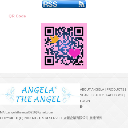
QR Code
ABOUT ANGELA
|
PRODUCTS
|
SHARE BEAUTY
|
FACEBOOK
|
LOGIN
E-
MAIL:angelatheangel0916@gmail.com
COPYRIGHT(C) 2013 RIGHTS RESERVED. 崴儷企業有限公司 版權所有