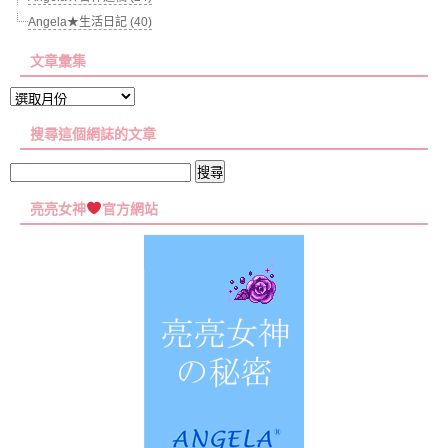
Angela★生活日記 (40)
文章彙集
文
章
搜尋這個網誌的文章
彙
集
搜
尋
亮亮女神
官方網站
關
鍵
字: