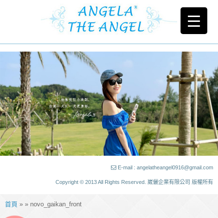
E-mail : angelatheangel0916@gmail.com
Copyright © 2013 All Rights Reserved. 崴儷企業有限公司 版權所有
首頁
» » novo_gaikan_front