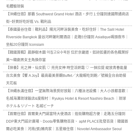
毛體驗琉裝
【沖繩住宿】那霸 Southwest Grand Hotel 酒店，步行１分鐘到達國際通商店
街~好買好吃好逛 Vs. 戰利品
【泰國曼谷住宿｜戰利品】陽光河畔泳裝美食，吃好住好｜The Salil Hotel
Riverside Bangkok 曼谷河畔薩利爾酒店｜走路5分鐘到 Asiatique碼頭夜市｜
坐船20分鐘到 Iconsiam
【韓國賞楓】晨靜樹木園 아침고요수목원 位於京畿道，如詩如畫的各色楓葉好
美～韓劇男女主角換你當
【保養】光之神，仙女肌 ♡ 亮亮女神 時空活妍霜 ♡ 一抹拉提 綻放青春能量
台北美食【饗 A Joy】最高最美景觀Buffet／大龍蝦吃到飽／號稱全台自助餐
天花板
【沖繩糸滿住宿】一望無際海景房好放鬆｜六種泳池設備｜大人小孩都喜歡｜
名城海灘琉球飯店&度假村｜Ryukyu Hotel & Resort Nashiro Beach ｜琉球
ホテル＆リゾート 名城ビーチ
【首爾住宿】首爾東大門諾富特大使酒店｜逛街購物超方便｜走路五分鐘到
DDP東大門設計廣場、Doota零售購物百貨、 apM PLACE批發百貨｜韓國首
爾必吃美食｜河南(張)豬肉家｜五星級住宿｜Novotel Ambassador Seoul