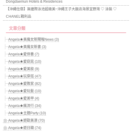
Dongdaemun Hotels & Residences
【沖繩住宿】無邊際泳池超級美~沖繩王子大飯店海景宜野灣 ♡ 泳裝 ♡
CHANEL戰利品
文章分類
Angela★美魔女新聞報News (3)
Angela★美魔女新書 (3)
Angela★愛保養 (7)
Angela★愛窈窕 (10)
Angela★愛美妝 (9)
Angela★玩穿搭 (47)
Angela★愛敗家 (82)
Angela★愛玩髮 (10)
Angela★愛美甲 (4)
Angela★瘋流行 (34)
Angela★主題Party (10)
Angela★遊歐美澳 (70)
Angela★遊日韓 (74)