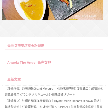
亮亮女神安琪拉★粉絲團
Angela The Angel 亮亮女神
最新文章
【沖繩住宿】超美海景Grand Mercure｜沖繩殘波岬美爵度假酒店：最狂滑水
道免費使用 グランドメルキュール沖縄残波岬リゾート
【沖繩飯店】沖繩日和海洋度假酒店｜Hiyori Ocean Resort Okinawa 恩納｜
無邊際泳池｜好吃鐵板燒｜附近好好逛 AEONMALL永旺夢樂城來客夢｜萬座