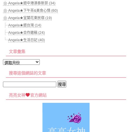
Angela★遊中港澳泰新菲 (34)
Angela★下午茶&美食心情 (60)
Angela★宜蘭花東民宿 (19)
Angela★遊台灣 (14)
Angela★合作邀稿 (24)
Angela★生活日記 (40)
文章彙集
文
章
搜尋這個網誌的文章
彙
集
搜
尋
亮亮女神
官方網站
關
鍵
字: