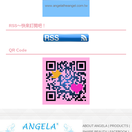
RSS～快來訂閱吧！
QR Code
ABOUT ANGELA
|
PRODUCTS
|
SHARE BEAUTY
|
FACEBOOK
|