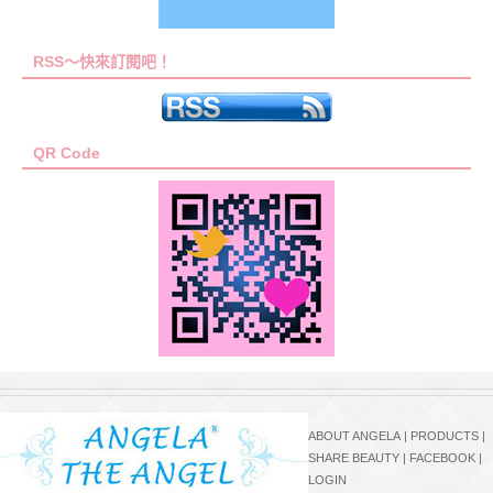
RSS～快來訂閱吧！
QR Code
ABOUT ANGELA
|
PRODUCTS
|
SHARE BEAUTY
|
FACEBOOK
|
LOGIN