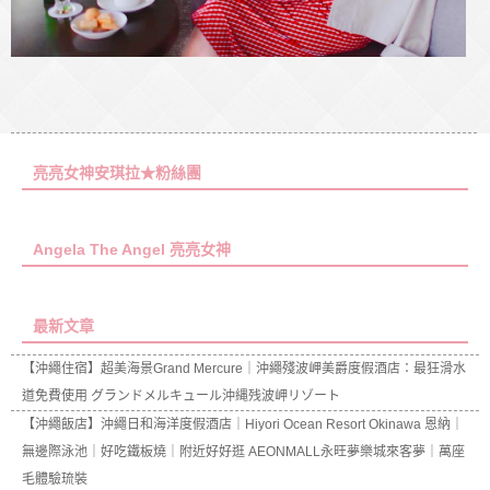
亮亮女神安琪拉★粉絲團
Angela The Angel 亮亮女神
最新文章
【沖繩住宿】超美海景Grand Mercure｜沖繩殘波岬美爵度假酒店：最狂滑水
道免費使用 グランドメルキュール沖縄残波岬リゾート
【沖繩飯店】沖繩日和海洋度假酒店｜Hiyori Ocean Resort Okinawa 恩納｜
無邊際泳池｜好吃鐵板燒｜附近好好逛 AEONMALL永旺夢樂城來客夢｜萬座
毛體驗琉裝