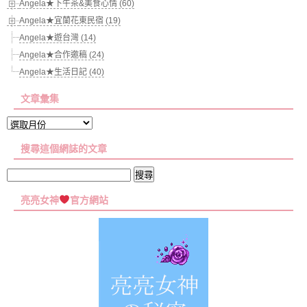
Angela★下午茶&美食心情 (60)
Angela★宜蘭花東民宿 (19)
Angela★遊台灣 (14)
Angela★合作邀稿 (24)
Angela★生活日記 (40)
文章彙集
文
章
搜尋這個網誌的文章
彙
集
搜
尋
亮亮女神
官方網站
關
鍵
字: