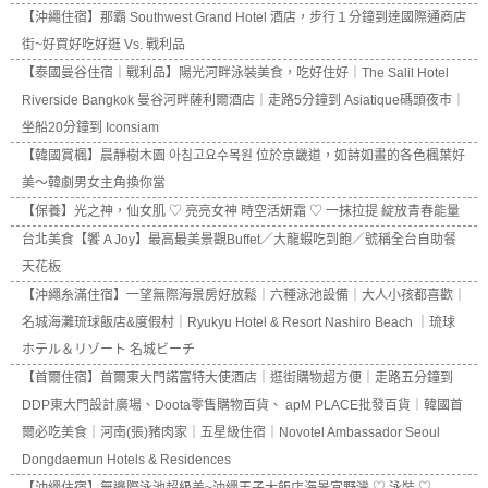
【沖繩住宿】那霸 Southwest Grand Hotel 酒店，步行１分鐘到達國際通商店
街~好買好吃好逛 Vs. 戰利品
【泰國曼谷住宿｜戰利品】陽光河畔泳裝美食，吃好住好｜The Salil Hotel
Riverside Bangkok 曼谷河畔薩利爾酒店｜走路5分鐘到 Asiatique碼頭夜市｜
坐船20分鐘到 Iconsiam
【韓國賞楓】晨靜樹木園 아침고요수목원 位於京畿道，如詩如畫的各色楓葉好
美～韓劇男女主角換你當
【保養】光之神，仙女肌 ♡ 亮亮女神 時空活妍霜 ♡ 一抹拉提 綻放青春能量
台北美食【饗 A Joy】最高最美景觀Buffet／大龍蝦吃到飽／號稱全台自助餐
天花板
【沖繩糸滿住宿】一望無際海景房好放鬆｜六種泳池設備｜大人小孩都喜歡｜
名城海灘琉球飯店&度假村｜Ryukyu Hotel & Resort Nashiro Beach ｜琉球
ホテル＆リゾート 名城ビーチ
【首爾住宿】首爾東大門諾富特大使酒店｜逛街購物超方便｜走路五分鐘到
DDP東大門設計廣場、Doota零售購物百貨、 apM PLACE批發百貨｜韓國首
爾必吃美食｜河南(張)豬肉家｜五星級住宿｜Novotel Ambassador Seoul
Dongdaemun Hotels & Residences