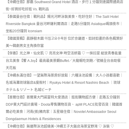
【沖繩住宿】那霸 Southwest Grand Hotel 酒店，步行１分鐘到達國際通商店
街~好買好吃好逛 Vs. 戰利品
【泰國曼谷住宿｜戰利品】陽光河畔泳裝美食，吃好住好｜The Salil Hotel
Riverside Bangkok 曼谷河畔薩利爾酒店｜走路5分鐘到 Asiatique碼頭夜市｜
坐船20分鐘到 Iconsiam
【韓國賞楓】晨靜樹木園 아침고요수목원 位於京畿道，如詩如畫的各色楓葉好
美～韓劇男女主角換你當
【保養】光之神，仙女肌 ♡ 亮亮女神 時空活妍霜 ♡ 一抹拉提 綻放青春能量
台北美食【饗 A Joy】最高最美景觀Buffet／大龍蝦吃到飽／號稱全台自助餐
天花板
【沖繩糸滿住宿】一望無際海景房好放鬆｜六種泳池設備｜大人小孩都喜歡｜
名城海灘琉球飯店&度假村｜Ryukyu Hotel & Resort Nashiro Beach ｜琉球
ホテル＆リゾート 名城ビーチ
【首爾住宿】首爾東大門諾富特大使酒店｜逛街購物超方便｜走路五分鐘到
DDP東大門設計廣場、Doota零售購物百貨、 apM PLACE批發百貨｜韓國首
爾必吃美食｜河南(張)豬肉家｜五星級住宿｜Novotel Ambassador Seoul
Dongdaemun Hotels & Residences
【沖繩住宿】無邊際泳池超級美~沖繩王子大飯店海景宜野灣 ♡ 泳裝 ♡