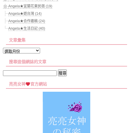
Angela★宜蘭花東民宿 (19)
Angela★遊台灣 (14)
Angela★合作邀稿 (24)
Angela★生活日記 (40)
文章彙集
文
章
搜尋這個網誌的文章
彙
集
搜
尋
亮亮女神
官方網站
關
鍵
字: