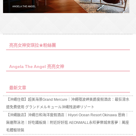
亮亮女神安琪拉★粉絲團
Angela The Angel 亮亮女神
最新文章
【沖繩住宿】超美海景Grand Mercure｜沖繩殘波岬美爵度假酒店：最狂滑水
道免費使用 グランドメルキュール沖縄残波岬リゾート
【沖繩飯店】沖繩日和海洋度假酒店｜Hiyori Ocean Resort Okinawa 恩納｜
無邊際泳池｜好吃鐵板燒｜附近好好逛 AEONMALL永旺夢樂城來客夢｜萬座
毛體驗琉裝