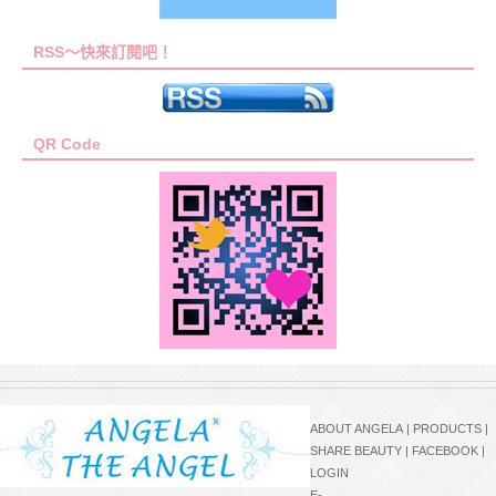
RSS～快來訂閱吧！
QR Code
ABOUT ANGELA
|
PRODUCTS
|
SHARE BEAUTY
|
FACEBOOK
|
LOGIN
E-