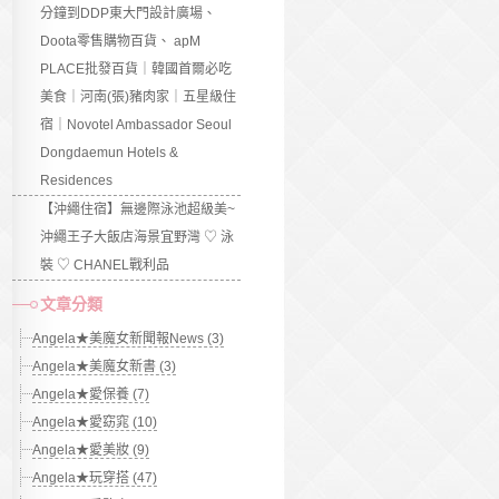
分鐘到DDP東大門設計廣場、
Doota零售購物百貨、 apM
PLACE批發百貨｜韓國首爾必吃
美食｜河南(張)豬肉家｜五星級住
宿｜Novotel Ambassador Seoul
Dongdaemun Hotels &
Residences
【沖繩住宿】無邊際泳池超級美~
沖繩王子大飯店海景宜野灣 ♡ 泳
裝 ♡ CHANEL戰利品
文章分類
Angela★美魔女新聞報News (3)
Angela★美魔女新書 (3)
Angela★愛保養 (7)
Angela★愛窈窕 (10)
Angela★愛美妝 (9)
Angela★玩穿搭 (47)