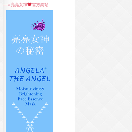
尋
亮亮女神
官方網站
關
鍵
字: