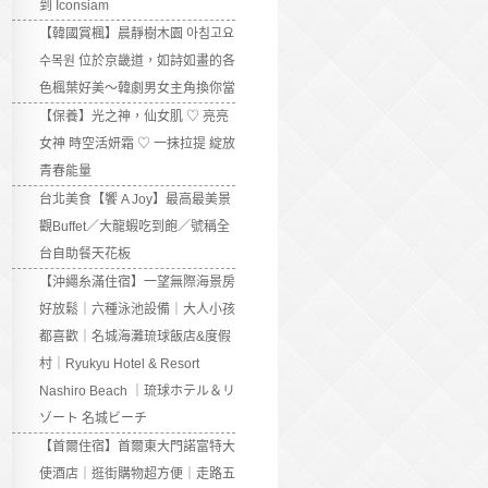
到 Iconsiam
【韓國賞楓】晨靜樹木園 아침고요
수목원 位於京畿道，如詩如畫的各
色楓葉好美～韓劇男女主角換你當
【保養】光之神，仙女肌 ♡ 亮亮
女神 時空活妍霜 ♡ 一抹拉提 綻放
青春能量
台北美食【饗 A Joy】最高最美景
觀Buffet／大龍蝦吃到飽／號稱全
台自助餐天花板
【沖繩糸滿住宿】一望無際海景房
好放鬆｜六種泳池設備｜大人小孩
都喜歡｜名城海灘琉球飯店&度假
村｜Ryukyu Hotel & Resort
Nashiro Beach ｜琉球ホテル＆リ
ゾート 名城ビーチ
【首爾住宿】首爾東大門諾富特大
使酒店｜逛街購物超方便｜走路五