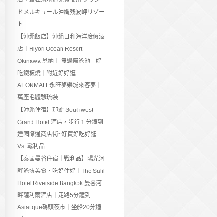
店：最狂滑水道免費使用 グラン
ドメルキュール沖縄残波岬リゾー
ト
【沖繩飯店】沖繩日和海洋度假酒
店｜Hiyori Ocean Resort
Okinawa 恩納｜ 無邊際泳池｜好
吃鐵板燒｜附近好好逛
AEONMALL永旺夢樂城來客夢｜
萬座毛體驗琉裝
【沖繩住宿】那霸 Southwest
Grand Hotel 酒店，步行１分鐘到
達國際通商店街~好買好吃好逛
Vs. 戰利品
【泰國曼谷住宿｜戰利品】陽光河
畔泳裝美食，吃好住好｜The Salil
Hotel Riverside Bangkok 曼谷河
畔薩利爾酒店｜走路5分鐘到
Asiatique碼頭夜市｜坐船20分鐘