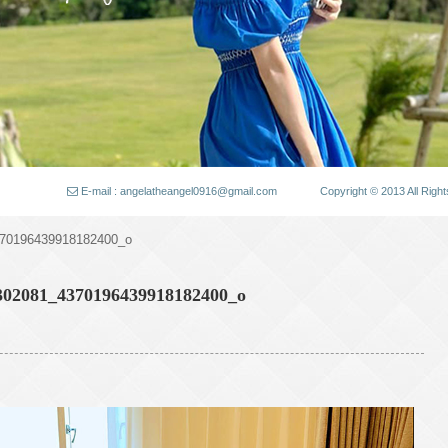
E-mail : angelatheangel0916@gmail.com
Copyright © 2013 All
70196439918182400_o
302081_4370196439918182400_o