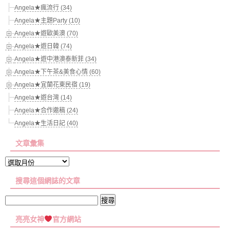
Angela★瘋流行 (34)
Angela★主題Party (10)
Angela★遊歐美澳 (70)
Angela★遊日韓 (74)
Angela★遊中港澳泰新菲 (34)
Angela★下午茶&美食心情 (60)
Angela★宜蘭花東民宿 (19)
Angela★遊台灣 (14)
Angela★合作邀稿 (24)
Angela★生活日記 (40)
文章彙集
文
章
搜尋這個網誌的文章
彙
集
搜
尋
亮亮女神
官方網站
關