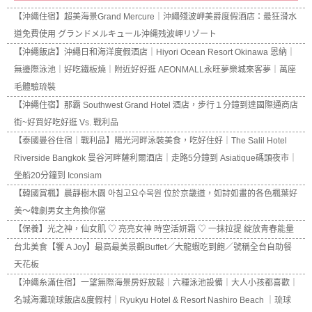
【沖繩住宿】超美海景Grand Mercure｜沖繩殘波岬美爵度假酒店：最狂滑水
道免費使用 グランドメルキュール沖縄残波岬リゾート
【沖繩飯店】沖繩日和海洋度假酒店｜Hiyori Ocean Resort Okinawa 恩納｜
無邊際泳池｜好吃鐵板燒｜附近好好逛 AEONMALL永旺夢樂城來客夢｜萬座
毛體驗琉裝
【沖繩住宿】那霸 Southwest Grand Hotel 酒店，步行１分鐘到達國際通商店
街~好買好吃好逛 Vs. 戰利品
【泰國曼谷住宿｜戰利品】陽光河畔泳裝美食，吃好住好｜The Salil Hotel
Riverside Bangkok 曼谷河畔薩利爾酒店｜走路5分鐘到 Asiatique碼頭夜市｜
坐船20分鐘到 Iconsiam
【韓國賞楓】晨靜樹木園 아침고요수목원 位於京畿道，如詩如畫的各色楓葉好
美～韓劇男女主角換你當
【保養】光之神，仙女肌 ♡ 亮亮女神 時空活妍霜 ♡ 一抹拉提 綻放青春能量
台北美食【饗 A Joy】最高最美景觀Buffet／大龍蝦吃到飽／號稱全台自助餐
天花板
【沖繩糸滿住宿】一望無際海景房好放鬆｜六種泳池設備｜大人小孩都喜歡｜
名城海灘琉球飯店&度假村｜Ryukyu Hotel & Resort Nashiro Beach ｜琉球