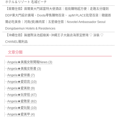
ホテル＆リゾート 名城ビーチ
【首爾住宿】首爾東大門諾富特大使酒店｜逛街購物超方便｜走路五分鐘到
DDP東大門設計廣場、Doota零售購物百貨、 apM PLACE批發百貨｜韓國首
爾必吃美食｜河南(張)豬肉家｜五星級住宿｜Novotel Ambassador Seoul
Dongdaemun Hotels & Residences
【沖繩住宿】無邊際泳池超級美~沖繩王子大飯店海景宜野灣 ♡ 泳裝 ♡
CHANEL戰利品
文章分類
Angela★美魔女新聞報News (3)
Angela★美魔女新書 (3)
Angela★愛保養 (7)
Angela★愛窈窕 (10)
Angela★愛美妝 (9)
Angela★玩穿搭 (47)
Angela★愛敗家 (82)
Angela★愛玩髮 (10)
Angela★愛美甲 (4)