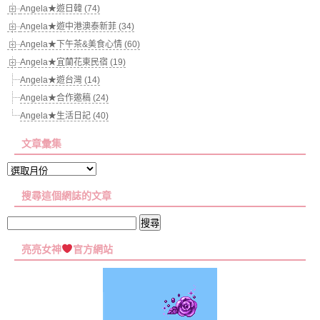
Angela★遊日韓 (74)
Angela★遊中港澳泰新菲 (34)
Angela★下午茶&美食心情 (60)
Angela★宜蘭花東民宿 (19)
Angela★遊台灣 (14)
Angela★合作邀稿 (24)
Angela★生活日記 (40)
文章彙集
文
章
搜尋這個網誌的文章
彙
集
搜
尋
亮亮女神
官方網站
關
鍵
字: