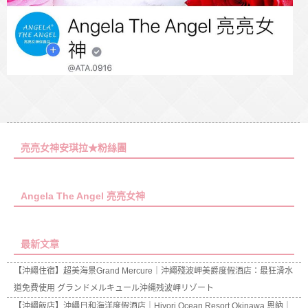
亮亮女神安琪拉★粉絲團
Angela The Angel 亮亮女神
最新文章
【沖繩住宿】超美海景Grand Mercure｜沖繩殘波岬美爵度假酒店：最狂滑水
道免費使用 グランドメルキュール沖縄残波岬リゾート
【沖繩飯店】沖繩日和海洋度假酒店｜Hiyori Ocean Resort Okinawa 恩納｜