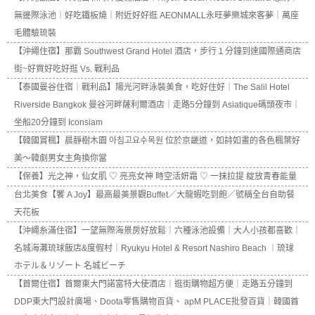
無邊際泳池｜好吃鐵板燒｜附近好好逛 AEONMALL永旺夢樂城來客夢｜萬座
毛體驗琉裝
【沖繩住宿】那霸 Southwest Grand Hotel 酒店，步行１分鐘到達國際通商店
街~好買好吃好逛 Vs. 戰利品
【泰國曼谷住宿｜戰利品】陽光河畔泳裝美食，吃好住好｜The Salil Hotel
Riverside Bangkok 曼谷河畔薩利爾酒店｜走路5分鐘到 Asiatique碼頭夜市｜
坐船20分鐘到 Iconsiam
【韓國賞楓】晨靜樹木園 아침고요수목원 位於京畿道，如詩如畫的各色楓葉好
美～韓劇男女主角換你當
【保養】光之神，仙女肌 ♡ 亮亮女神 時空活妍霜 ♡ 一抹拉提 綻放青春能量
台北美食【饗 A Joy】最高最美景觀Buffet／大龍蝦吃到飽／號稱全台自助餐
天花板
【沖繩糸滿住宿】一望無際海景房好放鬆｜六種泳池設備｜大人小孩都喜歡｜
名城海灘琉球飯店&度假村｜Ryukyu Hotel & Resort Nashiro Beach ｜琉球
ホテル＆リゾート 名城ビーチ
【首爾住宿】首爾東大門諾富特大使酒店｜逛街購物超方便｜走路五分鐘到
DDP東大門設計廣場、Doota零售購物百貨、 apM PLACE批發百貨｜韓國首