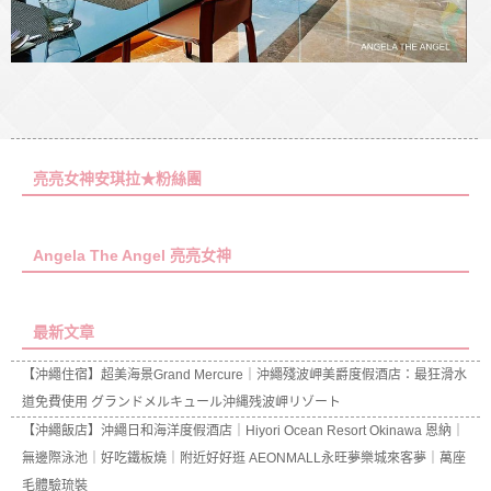
亮亮女神安琪拉★粉絲團
Angela The Angel 亮亮女神
最新文章
【沖繩住宿】超美海景Grand Mercure｜沖繩殘波岬美爵度假酒店：最狂滑水
道免費使用 グランドメルキュール沖縄残波岬リゾート
【沖繩飯店】沖繩日和海洋度假酒店｜Hiyori Ocean Resort Okinawa 恩納｜
無邊際泳池｜好吃鐵板燒｜附近好好逛 AEONMALL永旺夢樂城來客夢｜萬座
毛體驗琉裝