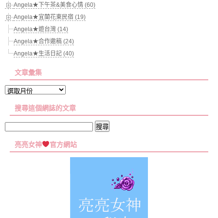
Angela★下午茶&美食心情 (60)
Angela★宜蘭花東民宿 (19)
Angela★遊台灣 (14)
Angela★合作邀稿 (24)
Angela★生活日記 (40)
文章彙集
文
章
搜尋這個網誌的文章
彙
集
搜
尋
亮亮女神
官方網站
關
鍵
字: