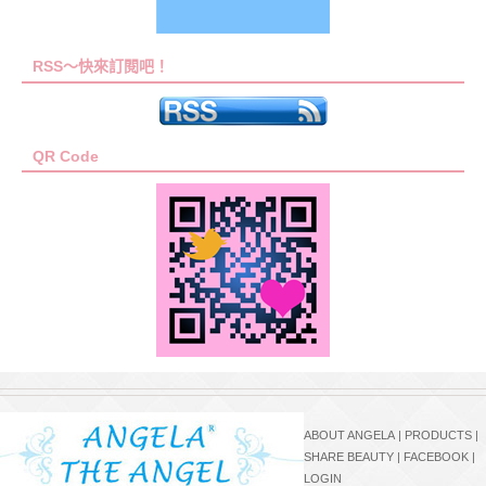
RSS～快來訂閱吧！
QR Code
ABOUT ANGELA
|
PRODUCTS
|
SHARE BEAUTY
|
FACEBOOK
|
LOGIN