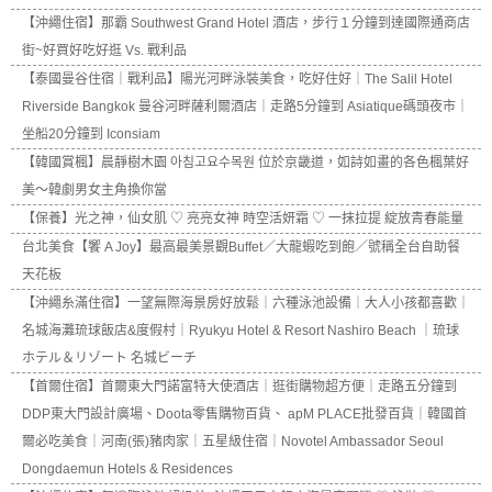
【沖繩住宿】那霸 Southwest Grand Hotel 酒店，步行１分鐘到達國際通商店
街~好買好吃好逛 Vs. 戰利品
【泰國曼谷住宿｜戰利品】陽光河畔泳裝美食，吃好住好｜The Salil Hotel
Riverside Bangkok 曼谷河畔薩利爾酒店｜走路5分鐘到 Asiatique碼頭夜市｜
坐船20分鐘到 Iconsiam
【韓國賞楓】晨靜樹木園 아침고요수목원 位於京畿道，如詩如畫的各色楓葉好
美～韓劇男女主角換你當
【保養】光之神，仙女肌 ♡ 亮亮女神 時空活妍霜 ♡ 一抹拉提 綻放青春能量
台北美食【饗 A Joy】最高最美景觀Buffet／大龍蝦吃到飽／號稱全台自助餐
天花板
【沖繩糸滿住宿】一望無際海景房好放鬆｜六種泳池設備｜大人小孩都喜歡｜
名城海灘琉球飯店&度假村｜Ryukyu Hotel & Resort Nashiro Beach ｜琉球
ホテル＆リゾート 名城ビーチ
【首爾住宿】首爾東大門諾富特大使酒店｜逛街購物超方便｜走路五分鐘到
DDP東大門設計廣場、Doota零售購物百貨、 apM PLACE批發百貨｜韓國首
爾必吃美食｜河南(張)豬肉家｜五星級住宿｜Novotel Ambassador Seoul
Dongdaemun Hotels & Residences