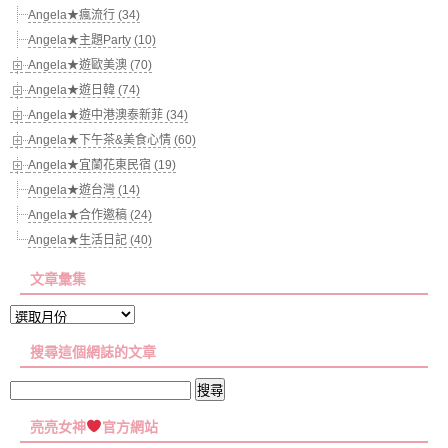
Angela★瘋流行 (34)
Angela★主題Party (10)
Angela★遊歐美澳 (70)
Angela★遊日韓 (74)
Angela★遊中港澳泰新菲 (34)
Angela★下午茶&美食心情 (60)
Angela★宜蘭花東民宿 (19)
Angela★遊台灣 (14)
Angela★合作邀稿 (24)
Angela★生活日記 (40)
文章彙集
文
章
搜尋這個網誌的文章
彙
集
搜
尋
亮亮女神
官方網站
關