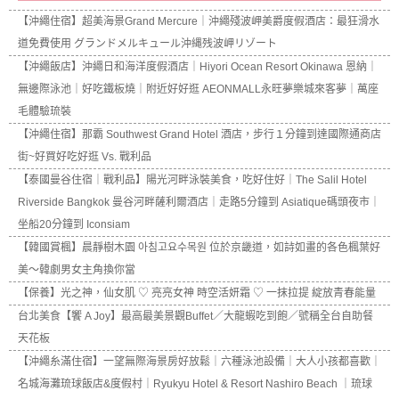
【沖繩住宿】超美海景Grand Mercure｜沖繩殘波岬美爵度假酒店：最狂滑水
道免費使用 グランドメルキュール沖縄残波岬リゾート
【沖繩飯店】沖繩日和海洋度假酒店｜Hiyori Ocean Resort Okinawa 恩納｜
無邊際泳池｜好吃鐵板燒｜附近好好逛 AEONMALL永旺夢樂城來客夢｜萬座
毛體驗琉裝
【沖繩住宿】那霸 Southwest Grand Hotel 酒店，步行１分鐘到達國際通商店
街~好買好吃好逛 Vs. 戰利品
【泰國曼谷住宿｜戰利品】陽光河畔泳裝美食，吃好住好｜The Salil Hotel
Riverside Bangkok 曼谷河畔薩利爾酒店｜走路5分鐘到 Asiatique碼頭夜市｜
坐船20分鐘到 Iconsiam
【韓國賞楓】晨靜樹木園 아침고요수목원 位於京畿道，如詩如畫的各色楓葉好
美～韓劇男女主角換你當
【保養】光之神，仙女肌 ♡ 亮亮女神 時空活妍霜 ♡ 一抹拉提 綻放青春能量
台北美食【饗 A Joy】最高最美景觀Buffet／大龍蝦吃到飽／號稱全台自助餐
天花板
【沖繩糸滿住宿】一望無際海景房好放鬆｜六種泳池設備｜大人小孩都喜歡｜
名城海灘琉球飯店&度假村｜Ryukyu Hotel & Resort Nashiro Beach ｜琉球