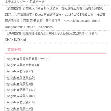
ホテル＆リゾート 名城ビーチ
【首爾住宿】首爾東大門諾富特大使酒店｜逛街購物超方便｜走路五分鐘到
DDP東大門設計廣場、Doota零售購物百貨、 apM PLACE批發百貨｜韓國首
爾必吃美食｜河南(張)豬肉家｜五星級住宿｜Novotel Ambassador Seoul
Dongdaemun Hotels & Residences
【沖繩住宿】無邊際泳池超級美~沖繩王子大飯店海景宜野灣 ♡ 泳裝 ♡
CHANEL戰利品
文章分類
Angela★美魔女新聞報News (3)
Angela★美魔女新書 (3)
Angela★愛保養 (7)
Angela★愛窈窕 (10)
Angela★愛美妝 (9)
Angela★玩穿搭 (47)
Angela★愛敗家 (82)
Angela★愛玩髮 (10)
Angela★愛美甲 (4)