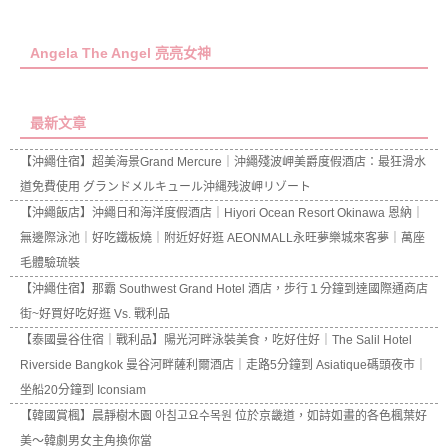
Angela The Angel 亮亮女神
最新文章
【沖繩住宿】超美海景Grand Mercure｜沖繩殘波岬美爵度假酒店：最狂滑水
道免費使用 グランドメルキュール沖縄残波岬リゾート
【沖繩飯店】沖繩日和海洋度假酒店｜Hiyori Ocean Resort Okinawa 恩納｜
無邊際泳池｜好吃鐵板燒｜附近好好逛 AEONMALL永旺夢樂城來客夢｜萬座
毛體驗琉裝
【沖繩住宿】那霸 Southwest Grand Hotel 酒店，步行１分鐘到達國際通商店
街~好買好吃好逛 Vs. 戰利品
【泰國曼谷住宿｜戰利品】陽光河畔泳裝美食，吃好住好｜The Salil Hotel
Riverside Bangkok 曼谷河畔薩利爾酒店｜走路5分鐘到 Asiatique碼頭夜市｜
坐船20分鐘到 Iconsiam
【韓國賞楓】晨靜樹木園 아침고요수목원 位於京畿道，如詩如畫的各色楓葉好
美～韓劇男女主角換你當