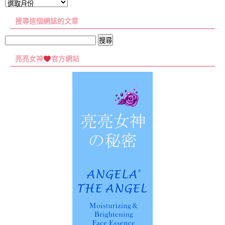
文
章
搜尋這個網誌的文章
彙
集
搜
尋
亮亮女神
官方網站
關
鍵
字: