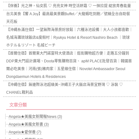
【保養】光之神，仙女肌 ♡ 亮亮女神 時空活妍霜 ♡ 一抹拉提 綻放青春能量
台北美食【饗 A Joy】最高最美景觀Buffet／大龍蝦吃到飽／號稱全台自助餐
天花板
【沖繩糸滿住宿】一望無際海景房好放鬆｜六種泳池設備｜大人小孩都喜歡｜
名城海灘琉球飯店&度假村｜Ryukyu Hotel & Resort Nashiro Beach ｜琉球
ホテル＆リゾート 名城ビーチ
【首爾住宿】首爾東大門諾富特大使酒店｜逛街購物超方便｜走路五分鐘到
DDP東大門設計廣場、Doota零售購物百貨、 apM PLACE批發百貨｜韓國首
爾必吃美食｜河南(張)豬肉家｜五星級住宿｜Novotel Ambassador Seoul
Dongdaemun Hotels & Residences
【沖繩住宿】無邊際泳池超級美~沖繩王子大飯店海景宜野灣 ♡ 泳裝 ♡
CHANEL戰利品
文章分類
Angela★美魔女新聞報News (3)
Angela★美魔女新書 (3)
Angela★愛保養 (7)