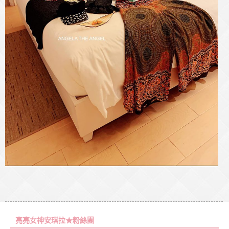
亮亮女神安琪拉★粉絲團