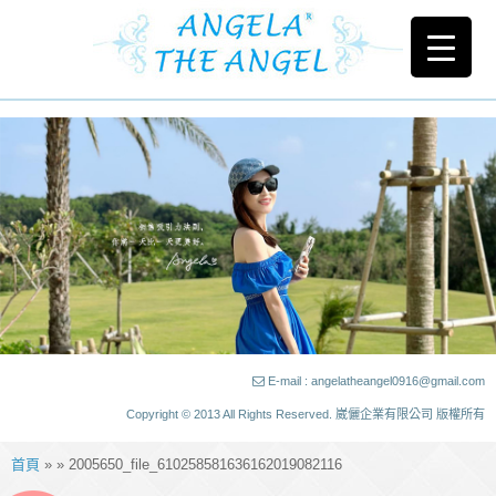
E-mail : angelatheangel0916@gmail.com
Copyright © 2013 All Rights Reserved. 崴儷企業有限公司 版權所有
首頁
» » 2005650_file_610258581636162019082116