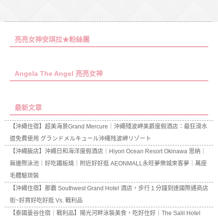
亮亮女神安琪拉★粉絲團
Angela The Angel 亮亮女神
最新文章
【沖繩住宿】超美海景Grand Mercure｜沖繩殘波岬美爵度假酒店：最狂滑水
道免費使用 グランドメルキュール沖縄残波岬リゾート
【沖繩飯店】沖繩日和海洋度假酒店｜Hiyori Ocean Resort Okinawa 恩納｜
無邊際泳池｜好吃鐵板燒｜附近好好逛 AEONMALL永旺夢樂城來客夢｜萬座
毛體驗琉裝
【沖繩住宿】那霸 Southwest Grand Hotel 酒店，步行１分鐘到達國際通商店
街~好買好吃好逛 Vs. 戰利品
【泰國曼谷住宿｜戰利品】陽光河畔泳裝美食，吃好住好｜The Salil Hotel