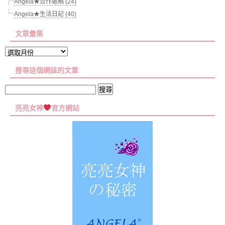
Angela★合作邀稿 (24)
Angela★生活日記 (40)
文章彙集
文
章
搜尋這個網誌的文章
彙
集
搜
尋
亮亮女神
官方網站
關
鍵
字: