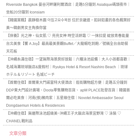
Riverside Bangkok 曼谷河畔薩利爾酒店｜走路5分鐘到 Asiatique碼頭夜市｜
坐船20分鐘到 Iconsiam
【韓國賞楓】晨靜樹木園 아침고요수목원 位於京畿道，如詩如畫的各色楓葉好
美～韓劇男女主角換你當
【保養】光之神，仙女肌 ♡ 亮亮女神 時空活妍霜 ♡ 一抹拉提 綻放青春能量
台北美食【饗 A Joy】最高最美景觀Buffet／大龍蝦吃到飽／號稱全台自助餐
天花板
【沖繩糸滿住宿】一望無際海景房好放鬆｜六種泳池設備｜大人小孩都喜歡｜
名城海灘琉球飯店&度假村｜Ryukyu Hotel & Resort Nashiro Beach ｜琉球
ホテル＆リゾート 名城ビーチ
【首爾住宿】首爾東大門諾富特大使酒店｜逛街購物超方便｜走路五分鐘到
DDP東大門設計廣場、Doota零售購物百貨、 apM PLACE批發百貨｜韓國首
爾必吃美食｜河南(張)豬肉家｜五星級住宿｜Novotel Ambassador Seoul
Dongdaemun Hotels & Residences
【沖繩住宿】無邊際泳池超級美~沖繩王子大飯店海景宜野灣 ♡ 泳裝 ♡
CHANEL戰利品
文章分類