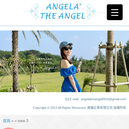
E-mail : angelatheangel0916@gmail.com
Copyright © 2013 All Rights Reserved. 崴儷企業有限公司 版權所有
首頁
» » rose 3