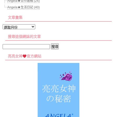
Angela★合作邀稿 (24)
Angela★生活日記 (40)
文章彙集
文
章
搜尋這個網誌的文章
彙
集
搜
尋
亮亮女神
官方網站
關
鍵
字: