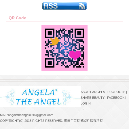
QR Code
ABOUT ANGELA
|
PRODUCTS
|
SHARE BEAUTY
|
FACEBOOK
|
LOGIN
E-
MAIL:angelatheangel0916@gmail.com
COPYRIGHT(C) 2013 RIGHTS RESERVED. 崴儷企業有限公司 版權所有