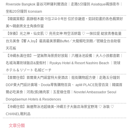
Riverside Bangkok 曼谷河畔薩利爾酒店｜走路5分鐘到 Asiatique碼頭夜市｜
坐船20分鐘到 Iconsiam
【韓國賞楓】晨靜樹木園 아침고요수목원 位於京畿道，如詩如畫的各色楓葉好
美～韓劇男女主角換你當
【保養】光之神，仙女肌 ♡ 亮亮女神 時空活妍霜 ♡ 一抹拉提 綻放青春能量
台北美食【饗 A Joy】最高最美景觀Buffet／大龍蝦吃到飽／號稱全台自助餐
天花板
【沖繩糸滿住宿】一望無際海景房好放鬆｜六種泳池設備｜大人小孩都喜歡｜
名城海灘琉球飯店&度假村｜Ryukyu Hotel & Resort Nashiro Beach ｜琉球
ホテル＆リゾート 名城ビーチ
【首爾住宿】首爾東大門諾富特大使酒店｜逛街購物超方便｜走路五分鐘到
DDP東大門設計廣場、Doota零售購物百貨、 apM PLACE批發百貨｜韓國首
爾必吃美食｜河南(張)豬肉家｜五星級住宿｜Novotel Ambassador Seoul
Dongdaemun Hotels & Residences
【沖繩住宿】無邊際泳池超級美~沖繩王子大飯店海景宜野灣 ♡ 泳裝 ♡
CHANEL戰利品
文章分類