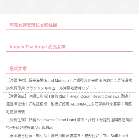
亮亮女神安琪拉★粉絲團
Angela The Angel 亮亮女神
最新文章
【沖繩住宿】超美海景Grand Mercure｜沖繩殘波岬美爵度假酒店：最狂滑水
道免費使用 グランドメルキュール沖縄残波岬リゾート
【沖繩飯店】沖繩日和海洋度假酒店｜Hiyori Ocean Resort Okinawa 恩納｜
無邊際泳池｜好吃鐵板燒｜附近好好逛 AEONMALL永旺夢樂城來客夢｜萬座
毛體驗琉裝
【沖繩住宿】那霸 Southwest Grand Hotel 酒店，步行１分鐘到達國際通商店
街~好買好吃好逛 Vs. 戰利品
【泰國曼谷住宿｜戰利品】陽光河畔泳裝美食，吃好住好｜The Salil Hotel