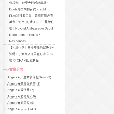
分鐘到DDP東大門設計廣場、
Doota零售購物百貨、 apM
PLACE批發百貨｜韓國首爾必吃
美食｜河南(張)豬肉家｜五星級住
宿｜Novotel Ambassador Seoul
Dongdaemun Hotels &
Residences
【沖繩住宿】無邊際泳池超級美~
沖繩王子大飯店海景宜野灣 ♡ 泳
裝 ♡ CHANEL戰利品
文章分類
Angela★美魔女新聞報News (3)
Angela★美魔女新書 (3)
Angela★愛保養 (7)
Angela★愛窈窕 (10)
Angela★愛美妝 (9)
Angela★玩穿搭 (47)