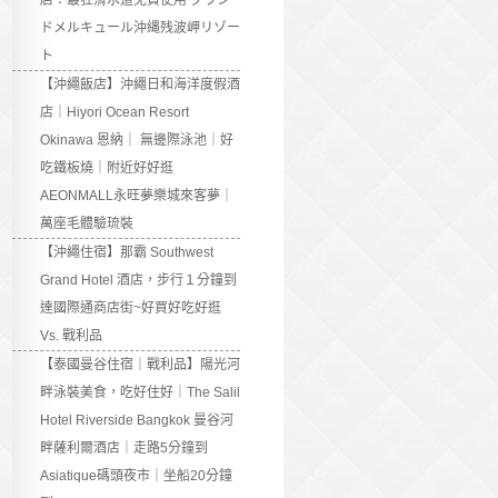
店：最狂滑水道免費使用 グラン
ドメルキュール沖縄残波岬リゾー
ト
【沖繩飯店】沖繩日和海洋度假酒
店｜Hiyori Ocean Resort
Okinawa 恩納｜ 無邊際泳池｜好
吃鐵板燒｜附近好好逛
AEONMALL永旺夢樂城來客夢｜
萬座毛體驗琉裝
【沖繩住宿】那霸 Southwest
Grand Hotel 酒店，步行１分鐘到
達國際通商店街~好買好吃好逛
Vs. 戰利品
【泰國曼谷住宿｜戰利品】陽光河
畔泳裝美食，吃好住好｜The Salil
Hotel Riverside Bangkok 曼谷河
畔薩利爾酒店｜走路5分鐘到
Asiatique碼頭夜市｜坐船20分鐘