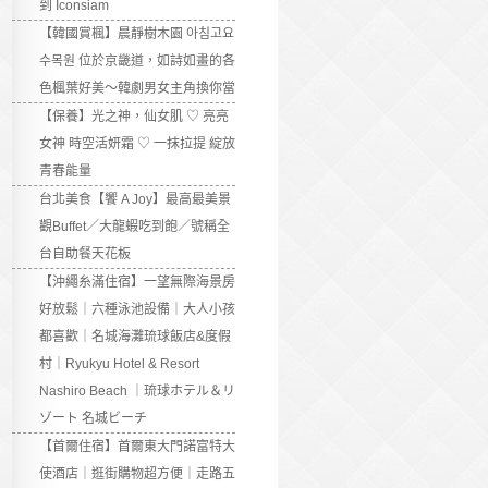
到 Iconsiam
【韓國賞楓】晨靜樹木園 아침고요
수목원 位於京畿道，如詩如畫的各
色楓葉好美～韓劇男女主角換你當
【保養】光之神，仙女肌 ♡ 亮亮
女神 時空活妍霜 ♡ 一抹拉提 綻放
青春能量
台北美食【饗 A Joy】最高最美景
觀Buffet／大龍蝦吃到飽／號稱全
台自助餐天花板
【沖繩糸滿住宿】一望無際海景房
好放鬆｜六種泳池設備｜大人小孩
都喜歡｜名城海灘琉球飯店&度假
村｜Ryukyu Hotel & Resort
Nashiro Beach ｜琉球ホテル＆リ
ゾート 名城ビーチ
【首爾住宿】首爾東大門諾富特大
使酒店｜逛街購物超方便｜走路五