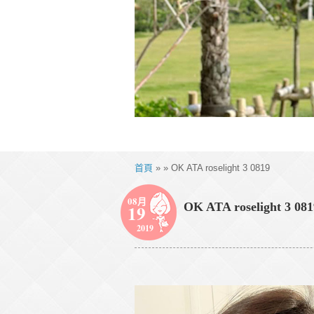
首頁
» » OK ATA roselight 3 0819
08月
OK ATA roselight 3 081
19
2019