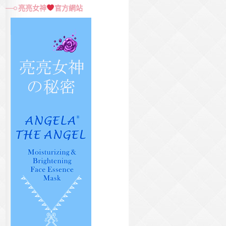
尋
亮亮女神
官方網站
關
鍵
字: