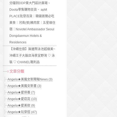
分鐘到DDP東大門設計廣場、
Doota零售購物百貨、 apM
PLACE批發百貨｜韓國首爾必吃
美食｜河南(張)豬肉家｜五星級住
宿｜Novotel Ambassador Seoul
Dongdaemun Hotels &
Residences
【沖繩住宿】無邊際泳池超級美~
沖繩王子大飯店海景宜野灣 ♡ 泳
裝 ♡ CHANEL戰利品
文章分類
Angela★美魔女新聞報News (3)
Angela★美魔女新書 (3)
Angela★愛保養 (7)
Angela★愛窈窕 (10)
Angela★愛美妝 (9)
Angela★玩穿搭 (47)