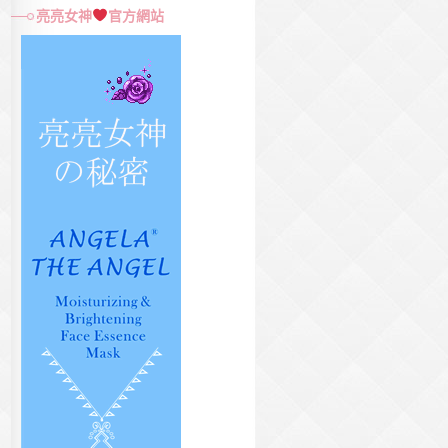
尋
亮亮女神
官方網站
關
鍵
字: