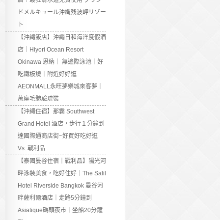
店：最狂滑水道免費使用 グラン
ドメルキュール沖縄残波岬リゾー
ト
【沖繩飯店】沖繩日和海洋度假酒
店｜Hiyori Ocean Resort
Okinawa 恩納｜ 無邊際泳池｜好
吃鐵板燒｜附近好好逛
AEONMALL永旺夢樂城來客夢｜
萬座毛體驗琉裝
【沖繩住宿】那霸 Southwest
Grand Hotel 酒店，步行１分鐘到
達國際通商店街~好買好吃好逛
Vs. 戰利品
【泰國曼谷住宿｜戰利品】陽光河
畔泳裝美食，吃好住好｜The Salil
Hotel Riverside Bangkok 曼谷河
畔薩利爾酒店｜走路5分鐘到
Asiatique碼頭夜市｜坐船20分鐘