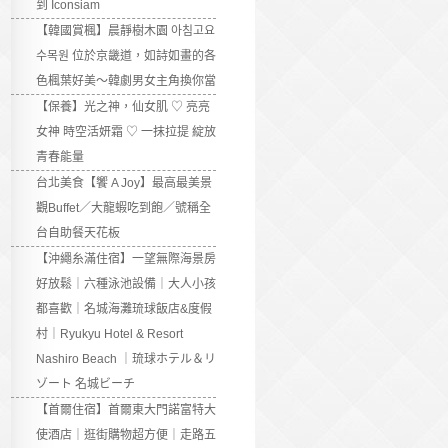
到 Iconsiam
【韓國賞楓】晨靜樹木園 아침고요
수목원 位於京畿道，如詩如畫的各
色楓葉好美～韓劇男女主角換你當
【保養】光之神，仙女肌 ♡ 亮亮
女神 時空活妍霜 ♡ 一抹拉提 綻放
青春能量
台北美食【饗 A Joy】最高最美景
觀Buffet／大龍蝦吃到飽／號稱全
台自助餐天花板
【沖繩糸滿住宿】一望無際海景房
好放鬆｜六種泳池設備｜大人小孩
都喜歡｜名城海灘琉球飯店&度假
村｜Ryukyu Hotel & Resort
Nashiro Beach ｜琉球ホテル＆リ
ゾート 名城ビーチ
【首爾住宿】首爾東大門諾富特大
使酒店｜逛街購物超方便｜走路五