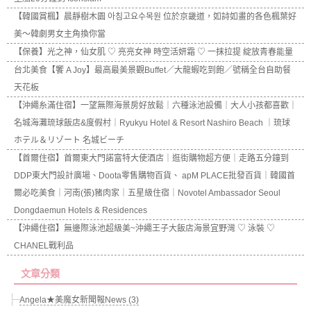
【韓國賞楓】晨靜樹木園 아침고요수목원 位於京畿道，如詩如畫的各色楓葉好
美～韓劇男女主角換你當
【保養】光之神，仙女肌 ♡ 亮亮女神 時空活妍霜 ♡ 一抹拉提 綻放青春能量
台北美食【饗 A Joy】最高最美景觀Buffet／大龍蝦吃到飽／號稱全台自助餐
天花板
【沖繩糸滿住宿】一望無際海景房好放鬆｜六種泳池設備｜大人小孩都喜歡｜
名城海灘琉球飯店&度假村｜Ryukyu Hotel & Resort Nashiro Beach ｜琉球
ホテル＆リゾート 名城ビーチ
【首爾住宿】首爾東大門諾富特大使酒店｜逛街購物超方便｜走路五分鐘到
DDP東大門設計廣場、Doota零售購物百貨、 apM PLACE批發百貨｜韓國首
爾必吃美食｜河南(張)豬肉家｜五星級住宿｜Novotel Ambassador Seoul
Dongdaemun Hotels & Residences
【沖繩住宿】無邊際泳池超級美~沖繩王子大飯店海景宜野灣 ♡ 泳裝 ♡
CHANEL戰利品
文章分類
Angela★美魔女新聞報News (3)