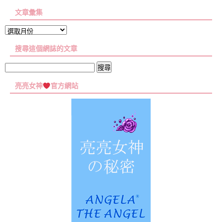
文章彙集
文
章
搜尋這個網誌的文章
彙
集
搜
尋
亮亮女神
官方網站
關
鍵
字: