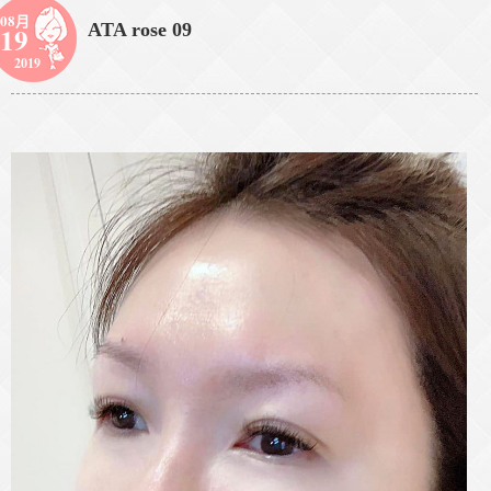
08月
ATA rose 09
19
2019