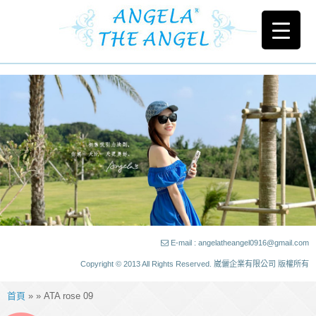
E-mail : angelatheangel0916@gmail.com
Copyright © 2013 All Rights Reserved. 崴儷企業有限公司 版權所有
首頁
» » ATA rose 09