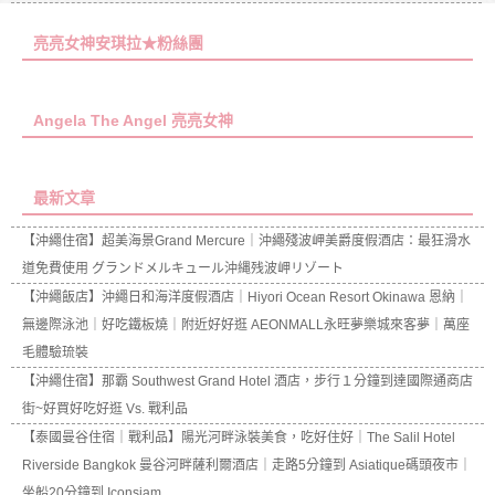
亮亮女神安琪拉★粉絲團
Angela The Angel 亮亮女神
最新文章
【沖繩住宿】超美海景Grand Mercure｜沖繩殘波岬美爵度假酒店：最狂滑水
道免費使用 グランドメルキュール沖縄残波岬リゾート
【沖繩飯店】沖繩日和海洋度假酒店｜Hiyori Ocean Resort Okinawa 恩納｜
無邊際泳池｜好吃鐵板燒｜附近好好逛 AEONMALL永旺夢樂城來客夢｜萬座
毛體驗琉裝
【沖繩住宿】那霸 Southwest Grand Hotel 酒店，步行１分鐘到達國際通商店
街~好買好吃好逛 Vs. 戰利品
【泰國曼谷住宿｜戰利品】陽光河畔泳裝美食，吃好住好｜The Salil Hotel
Riverside Bangkok 曼谷河畔薩利爾酒店｜走路5分鐘到 Asiatique碼頭夜市｜
坐船20分鐘到 Iconsiam