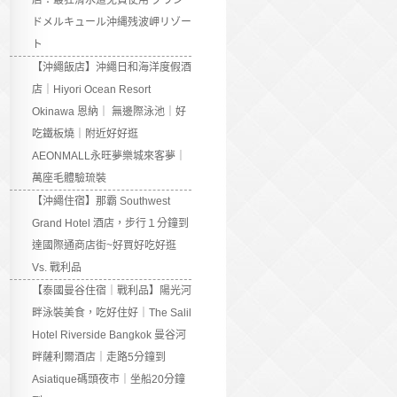
店：最狂滑水道免費使用 グラン
ドメルキュール沖縄残波岬リゾー
ト
【沖繩飯店】沖繩日和海洋度假酒
店｜Hiyori Ocean Resort
Okinawa 恩納｜ 無邊際泳池｜好
吃鐵板燒｜附近好好逛
AEONMALL永旺夢樂城來客夢｜
萬座毛體驗琉裝
【沖繩住宿】那霸 Southwest
Grand Hotel 酒店，步行１分鐘到
達國際通商店街~好買好吃好逛
Vs. 戰利品
【泰國曼谷住宿｜戰利品】陽光河
畔泳裝美食，吃好住好｜The Salil
Hotel Riverside Bangkok 曼谷河
畔薩利爾酒店｜走路5分鐘到
Asiatique碼頭夜市｜坐船20分鐘