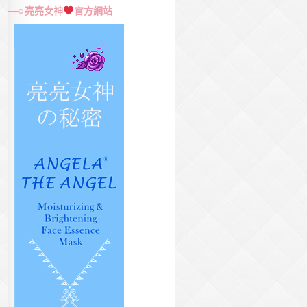
尋
亮亮女神
官方網站
關
鍵
字: