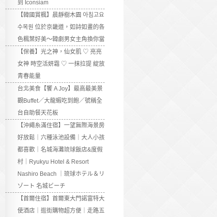
到 Iconsiam
【韓國賞楓】晨靜樹木園 아침고요
수목원 位於京畿道，如詩如畫的各
色楓葉好美～韓劇男女主角換你當
【保養】光之神，仙女肌 ♡ 亮亮
女神 時空活妍霜 ♡ 一抹拉提 綻放
青春能量
台北美食【饗 A Joy】最高最美景
觀Buffet／大龍蝦吃到飽／號稱全
台自助餐天花板
【沖繩糸滿住宿】一望無際海景房
好放鬆｜六種泳池設備｜大人小孩
都喜歡｜名城海灘琉球飯店&度假
村｜Ryukyu Hotel & Resort
Nashiro Beach ｜琉球ホテル＆リ
ゾート 名城ビーチ
【首爾住宿】首爾東大門諾富特大
使酒店｜逛街購物超方便｜走路五