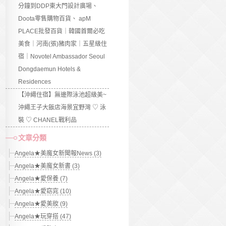
分鐘到DDP東大門設計廣場、
Doota零售購物百貨、 apM
PLACE批發百貨｜韓國首爾必吃
美食｜河南(張)豬肉家｜五星級住
宿｜Novotel Ambassador Seoul
Dongdaemun Hotels &
Residences
【沖繩住宿】無邊際泳池超級美~
沖繩王子大飯店海景宜野灣 ♡ 泳
裝 ♡ CHANEL戰利品
文章分類
Angela★美魔女新聞報News (3)
Angela★美魔女新書 (3)
Angela★愛保養 (7)
Angela★愛窈窕 (10)
Angela★愛美妝 (9)
Angela★玩穿搭 (47)