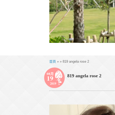
首頁
» » 819 angela rose 2
08月
819 angela rose 2
19
2019