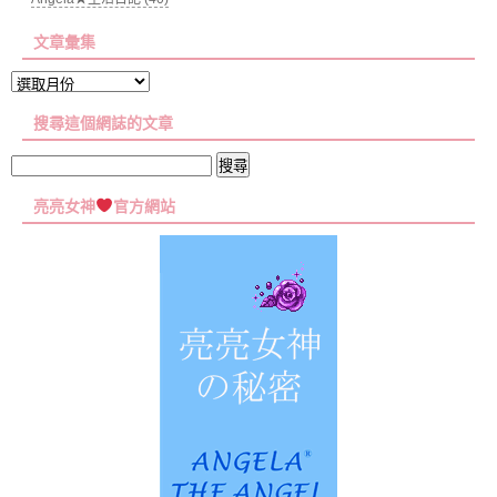
文章彙集
文
章
搜尋這個網誌的文章
彙
集
搜
尋
亮亮女神
官方網站
關
鍵
字: