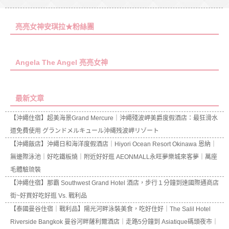
亮亮女神安琪拉★粉絲團
Angela The Angel 亮亮女神
最新文章
【沖繩住宿】超美海景Grand Mercure｜沖繩殘波岬美爵度假酒店：最狂滑水
道免費使用 グランドメルキュール沖縄残波岬リゾート
【沖繩飯店】沖繩日和海洋度假酒店｜Hiyori Ocean Resort Okinawa 恩納｜
無邊際泳池｜好吃鐵板燒｜附近好好逛 AEONMALL永旺夢樂城來客夢｜萬座
毛體驗琉裝
【沖繩住宿】那霸 Southwest Grand Hotel 酒店，步行１分鐘到達國際通商店
街~好買好吃好逛 Vs. 戰利品
【泰國曼谷住宿｜戰利品】陽光河畔泳裝美食，吃好住好｜The Salil Hotel
Riverside Bangkok 曼谷河畔薩利爾酒店｜走路5分鐘到 Asiatique碼頭夜市｜