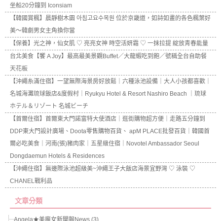
坐船20分鐘到 Iconsiam
【韓國賞楓】晨靜樹木園 아침고요수목원 位於京畿道，如詩如畫的各色楓葉好
美～韓劇男女主角換你當
【保養】光之神，仙女肌 ♡ 亮亮女神 時空活妍霜 ♡ 一抹拉提 綻放青春能量
台北美食【饗 A Joy】最高最美景觀Buffet／大龍蝦吃到飽／號稱全台自助餐
天花板
【沖繩糸滿住宿】一望無際海景房好放鬆｜六種泳池設備｜大人小孩都喜歡｜
名城海灘琉球飯店&度假村｜Ryukyu Hotel & Resort Nashiro Beach ｜琉球
ホテル＆リゾート 名城ビーチ
【首爾住宿】首爾東大門諾富特大使酒店｜逛街購物超方便｜走路五分鐘到
DDP東大門設計廣場、Doota零售購物百貨、 apM PLACE批發百貨｜韓國首
爾必吃美食｜河南(張)豬肉家｜五星級住宿｜Novotel Ambassador Seoul
Dongdaemun Hotels & Residences
【沖繩住宿】無邊際泳池超級美~沖繩王子大飯店海景宜野灣 ♡ 泳裝 ♡
CHANEL戰利品
文章分類
Angela★美魔女新聞報News (3)