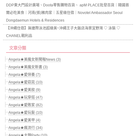
DDP東大門設計廣場、Doota零售購物百貨、 apM PLACE批發百貨｜韓國首
爾必吃美食｜河南(張)豬肉家｜五星級住宿｜Novotel Ambassador Seoul
Dongdaemun Hotels & Residences
【沖繩住宿】無邊際泳池超級美~沖繩王子大飯店海景宜野灣 ♡ 泳裝 ♡
CHANEL戰利品
文章分類
Angela★美魔女新聞報News (3)
Angela★美魔女新書 (3)
Angela★愛保養 (7)
Angela★愛窈窕 (10)
Angela★愛美妝 (9)
Angela★玩穿搭 (47)
Angela★愛敗家 (82)
Angela★愛玩髮 (10)
Angela★愛美甲 (4)
Angela★瘋流行 (34)
Angela★主題Party (10)