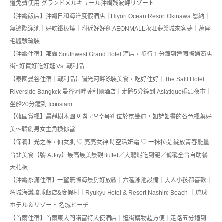
道免費使用 グランドメルキュール沖縄残波岬リゾート
【沖繩飯店】沖繩日和海洋度假酒店｜Hiyori Ocean Resort Okinawa 恩納｜
無邊際泳池｜好吃鐵板燒｜附近好好逛 AEONMALL永旺夢樂城來客夢｜萬座
毛體驗琉裝
【沖繩住宿】那霸 Southwest Grand Hotel 酒店，步行１分鐘到達國際通商店
街~好買好吃好逛 Vs. 戰利品
【泰國曼谷住宿｜戰利品】陽光河畔泳裝美食，吃好住好｜The Salil Hotel
Riverside Bangkok 曼谷河畔薩利爾酒店｜走路5分鐘到 Asiatique碼頭夜市｜
坐船20分鐘到 Iconsiam
【韓國賞楓】晨靜樹木園 아침고요수목원 位於京畿道，如詩如畫的各色楓葉好
美～韓劇男女主角換你當
【保養】光之神，仙女肌 ♡ 亮亮女神 時空活妍霜 ♡ 一抹拉提 綻放青春能量
台北美食【饗 A Joy】最高最美景觀Buffet／大龍蝦吃到飽／號稱全台自助餐
天花板
【沖繩糸滿住宿】一望無際海景房好放鬆｜六種泳池設備｜大人小孩都喜歡｜
名城海灘琉球飯店&度假村｜Ryukyu Hotel & Resort Nashiro Beach ｜琉球
ホテル＆リゾート 名城ビーチ
【首爾住宿】首爾東大門諾富特大使酒店｜逛街購物超方便｜走路五分鐘到