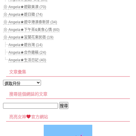
Angela★遊歐美澳 (70)
Angela★遊日韓 (74)
Angela★遊中港澳泰新菲 (34)
Angela★下午茶&美食心情 (60)
Angela★宜蘭花東民宿 (19)
Angela★遊台灣 (14)
Angela★合作邀稿 (24)
Angela★生活日記 (40)
文章彙集
文
章
搜尋這個網誌的文章
彙
集
搜
尋
亮亮女神
官方網站
關
鍵
字: