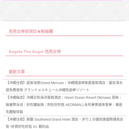
亮亮女神安琪拉★粉絲團
Angela The Angel 亮亮女神
最新文章
【沖繩住宿】超美海景Grand Mercure｜沖繩殘波岬美爵度假酒店：最狂滑水
道免費使用 グランドメルキュール沖縄残波岬リゾート
【沖繩飯店】沖繩日和海洋度假酒店｜Hiyori Ocean Resort Okinawa 恩納｜
無邊際泳池｜好吃鐵板燒｜附近好好逛 AEONMALL永旺夢樂城來客夢｜萬座
毛體驗琉裝
【沖繩住宿】那霸 Southwest Grand Hotel 酒店，步行１分鐘到達國際通商店
街~好買好吃好逛 Vs. 戰利品