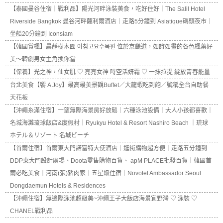
【泰國曼谷住宿｜戰利品】陽光河畔泳裝美食，吃好住好｜The Salil Hotel
Riverside Bangkok 曼谷河畔薩利爾酒店｜走路5分鐘到 Asiatique碼頭夜市｜
坐船20分鐘到 Iconsiam
【韓國賞楓】晨靜樹木園 아침고요수목원 位於京畿道，如詩如畫的各色楓葉好
美～韓劇男女主角換你當
【保養】光之神，仙女肌 ♡ 亮亮女神 時空活妍霜 ♡ 一抹拉提 綻放青春能量
台北美食【饗 A Joy】最高最美景觀Buffet／大龍蝦吃到飽／號稱全台自助餐
天花板
【沖繩糸滿住宿】一望無際海景房好放鬆｜六種泳池設備｜大人小孩都喜歡｜
名城海灘琉球飯店&度假村｜Ryukyu Hotel & Resort Nashiro Beach ｜琉球
ホテル＆リゾート 名城ビーチ
【首爾住宿】首爾東大門諾富特大使酒店｜逛街購物超方便｜走路五分鐘到
DDP東大門設計廣場、Doota零售購物百貨、 apM PLACE批發百貨｜韓國首
爾必吃美食｜河南(張)豬肉家｜五星級住宿｜Novotel Ambassador Seoul
Dongdaemun Hotels & Residences
【沖繩住宿】無邊際泳池超級美~沖繩王子大飯店海景宜野灣 ♡ 泳裝 ♡
CHANEL戰利品