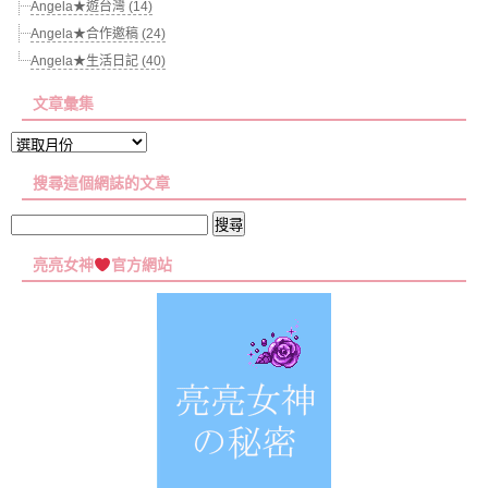
Angela★遊台灣 (14)
Angela★合作邀稿 (24)
Angela★生活日記 (40)
文章彙集
文
章
搜尋這個網誌的文章
彙
集
搜
尋
亮亮女神
官方網站
關
鍵
字: