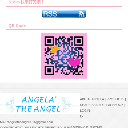
RSS～快來訂閱吧！
QR Code
ABOUT ANGELA
|
PRODUCTS
|
SHARE BEAUTY
|
FACEBOOK
|
LOGIN
E-
MAIL:angelatheangel0916@gmail.com
COPYRIGHT(C) 2013 RIGHTS RESERVED. 崴儷企業有限公司 版權所有