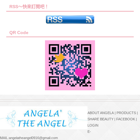
RSS～快來訂閱吧！
QR Code
ABOUT ANGELA
|
PRODUCTS
|
SHARE BEAUTY
|
FACEBOOK
|
LOGIN
E-
MAIL:angelatheangel0916@gmail.com