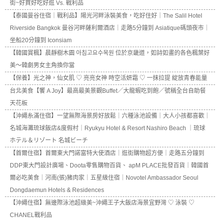
街~好買好吃好逛 Vs. 戰利品
【泰國曼谷住宿｜戰利品】陽光河畔泳裝美食，吃好住好｜The Salil Hotel
Riverside Bangkok 曼谷河畔薩利爾酒店｜走路5分鐘到 Asiatique碼頭夜市｜
坐船20分鐘到 Iconsiam
【韓國賞楓】晨靜樹木園 아침고요수목원 位於京畿道，如詩如畫的各色楓葉好
美～韓劇男女主角換你當
【保養】光之神，仙女肌 ♡ 亮亮女神 時空活妍霜 ♡ 一抹拉提 綻放青春能量
台北美食【饗 A Joy】最高最美景觀Buffet／大龍蝦吃到飽／號稱全台自助餐
天花板
【沖繩糸滿住宿】一望無際海景房好放鬆｜六種泳池設備｜大人小孩都喜歡｜
名城海灘琉球飯店&度假村｜Ryukyu Hotel & Resort Nashiro Beach ｜琉球
ホテル＆リゾート 名城ビーチ
【首爾住宿】首爾東大門諾富特大使酒店｜逛街購物超方便｜走路五分鐘到
DDP東大門設計廣場、Doota零售購物百貨、 apM PLACE批發百貨｜韓國首
爾必吃美食｜河南(張)豬肉家｜五星級住宿｜Novotel Ambassador Seoul
Dongdaemun Hotels & Residences
【沖繩住宿】無邊際泳池超級美~沖繩王子大飯店海景宜野灣 ♡ 泳裝 ♡
CHANEL戰利品