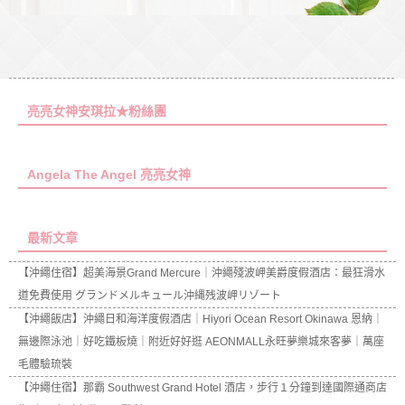
亮亮女神安琪拉★粉絲團
Angela The Angel 亮亮女神
最新文章
【沖繩住宿】超美海景Grand Mercure｜沖繩殘波岬美爵度假酒店：最狂滑水
道免費使用 グランドメルキュール沖縄残波岬リゾート
【沖繩飯店】沖繩日和海洋度假酒店｜Hiyori Ocean Resort Okinawa 恩納｜
無邊際泳池｜好吃鐵板燒｜附近好好逛 AEONMALL永旺夢樂城來客夢｜萬座
毛體驗琉裝
【沖繩住宿】那霸 Southwest Grand Hotel 酒店，步行１分鐘到達國際通商店