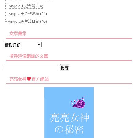
Angela★遊台灣 (14)
Angela★合作邀稿 (24)
Angela★生活日記 (40)
文章彙集
文
章
搜尋這個網誌的文章
彙
集
搜
尋
亮亮女神
官方網站
關
鍵
字: