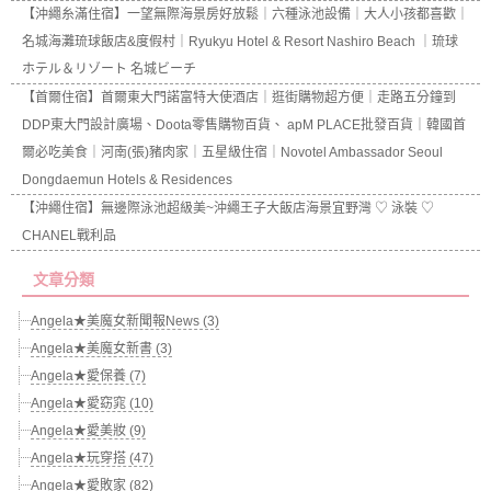
【沖繩糸滿住宿】一望無際海景房好放鬆｜六種泳池設備｜大人小孩都喜歡｜
名城海灘琉球飯店&度假村｜Ryukyu Hotel & Resort Nashiro Beach ｜琉球
ホテル＆リゾート 名城ビーチ
【首爾住宿】首爾東大門諾富特大使酒店｜逛街購物超方便｜走路五分鐘到
DDP東大門設計廣場、Doota零售購物百貨、 apM PLACE批發百貨｜韓國首
爾必吃美食｜河南(張)豬肉家｜五星級住宿｜Novotel Ambassador Seoul
Dongdaemun Hotels & Residences
【沖繩住宿】無邊際泳池超級美~沖繩王子大飯店海景宜野灣 ♡ 泳裝 ♡
CHANEL戰利品
文章分類
Angela★美魔女新聞報News (3)
Angela★美魔女新書 (3)
Angela★愛保養 (7)
Angela★愛窈窕 (10)
Angela★愛美妝 (9)
Angela★玩穿搭 (47)
Angela★愛敗家 (82)