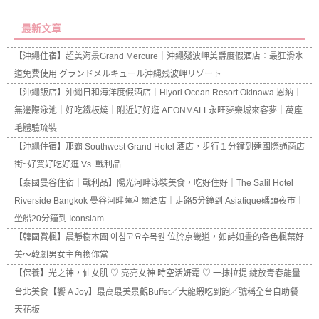
最新文章
【沖繩住宿】超美海景Grand Mercure｜沖繩殘波岬美爵度假酒店：最狂滑水
道免費使用 グランドメルキュール沖縄残波岬リゾート
【沖繩飯店】沖繩日和海洋度假酒店｜Hiyori Ocean Resort Okinawa 恩納｜
無邊際泳池｜好吃鐵板燒｜附近好好逛 AEONMALL永旺夢樂城來客夢｜萬座
毛體驗琉裝
【沖繩住宿】那霸 Southwest Grand Hotel 酒店，步行１分鐘到達國際通商店
街~好買好吃好逛 Vs. 戰利品
【泰國曼谷住宿｜戰利品】陽光河畔泳裝美食，吃好住好｜The Salil Hotel
Riverside Bangkok 曼谷河畔薩利爾酒店｜走路5分鐘到 Asiatique碼頭夜市｜
坐船20分鐘到 Iconsiam
【韓國賞楓】晨靜樹木園 아침고요수목원 位於京畿道，如詩如畫的各色楓葉好
美～韓劇男女主角換你當
【保養】光之神，仙女肌 ♡ 亮亮女神 時空活妍霜 ♡ 一抹拉提 綻放青春能量
台北美食【饗 A Joy】最高最美景觀Buffet／大龍蝦吃到飽／號稱全台自助餐
天花板