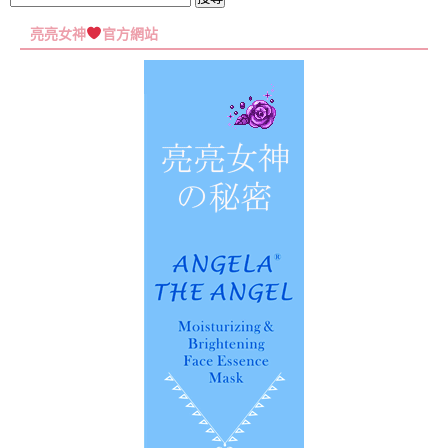
尋
亮亮女神
官方網站
關
鍵
字: