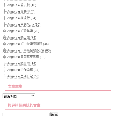
Angela★愛玩髮 (10)
Angela★愛美甲 (4)
Angela★瘋流行 (34)
Angela★主題Party (10)
Angela★遊歐美澳 (70)
Angela★遊日韓 (74)
Angela★遊中港澳泰新菲 (34)
Angela★下午茶&美食心情 (60)
Angela★宜蘭花東民宿 (19)
Angela★遊台灣 (14)
Angela★合作邀稿 (24)
Angela★生活日記 (40)
文章彙集
文
章
搜尋這個網誌的文章
彙
集
搜