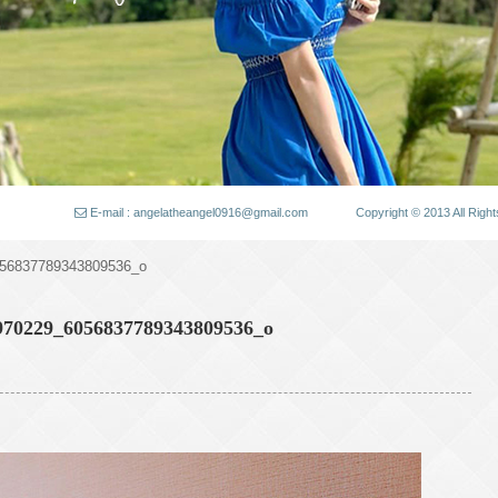
E-mail : angelatheangel0916@gmail.com
Copyright © 2013 All
56837789343809536_o
970229_6056837789343809536_o