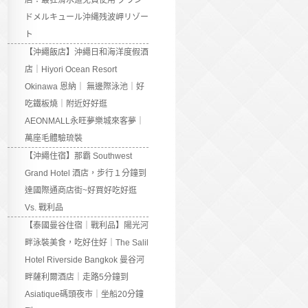
店：最狂滑水道免費使用 グラン
ドメルキュール沖縄残波岬リゾー
ト
【沖繩飯店】沖繩日和海洋度假酒
店｜Hiyori Ocean Resort
Okinawa 恩納｜ 無邊際泳池｜好
吃鐵板燒｜附近好好逛
AEONMALL永旺夢樂城來客夢｜
萬座毛體驗琉裝
【沖繩住宿】那霸 Southwest
Grand Hotel 酒店，步行１分鐘到
達國際通商店街~好買好吃好逛
Vs. 戰利品
【泰國曼谷住宿｜戰利品】陽光河
畔泳裝美食，吃好住好｜The Salil
Hotel Riverside Bangkok 曼谷河
畔薩利爾酒店｜走路5分鐘到
Asiatique碼頭夜市｜坐船20分鐘