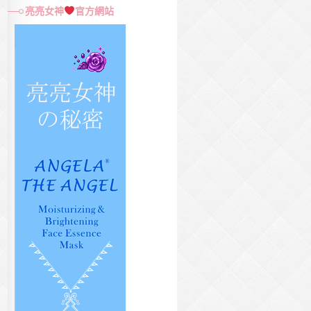
尋
亮亮女神
官方網站
關
鍵
字: