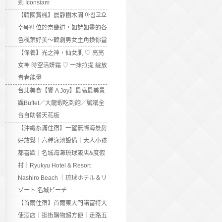
到 Iconsiam
【韓國賞楓】晨靜樹木園 아침고요
수목원 位於京畿道，如詩如畫的各
色楓葉好美～韓劇男女主角換你當
【保養】光之神，仙女肌 ♡ 亮亮
女神 時空活妍霜 ♡ 一抹拉提 綻放
青春能量
台北美食【饗 A Joy】最高最美景
觀Buffet／大龍蝦吃到飽／號稱全
台自助餐天花板
【沖繩糸滿住宿】一望無際海景房
好放鬆｜六種泳池設備｜大人小孩
都喜歡｜名城海灘琉球飯店&度假
村｜Ryukyu Hotel & Resort
Nashiro Beach ｜琉球ホテル＆リ
ゾート 名城ビーチ
【首爾住宿】首爾東大門諾富特大
使酒店｜逛街購物超方便｜走路五