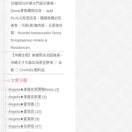
分鐘到DDP東大門設計廣場、
Doota零售購物百貨、 apM
PLACE批發百貨｜韓國首爾必吃
美食｜河南(張)豬肉家｜五星級住
宿｜Novotel Ambassador Seoul
Dongdaemun Hotels &
Residences
【沖繩住宿】無邊際泳池超級美~
沖繩王子大飯店海景宜野灣 ♡ 泳
裝 ♡ CHANEL戰利品
文章分類
Angela★美魔女新聞報News (3)
Angela★美魔女新書 (3)
Angela★愛保養 (7)
Angela★愛窈窕 (10)
Angela★愛美妝 (9)
Angela★玩穿搭 (47)