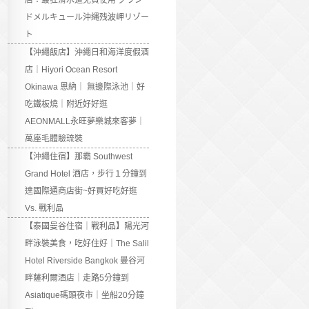
店：最狂滑水道免費使用 グラン
ドメルキュール沖縄残波岬リゾー
ト
【沖繩飯店】沖繩日和海洋度假酒
店｜Hiyori Ocean Resort
Okinawa 恩納｜ 無邊際泳池｜好
吃鐵板燒｜附近好好逛
AEONMALL永旺夢樂城來客夢｜
萬座毛體驗琉裝
【沖繩住宿】那霸 Southwest
Grand Hotel 酒店，步行１分鐘到
達國際通商店街~好買好吃好逛
Vs. 戰利品
【泰國曼谷住宿｜戰利品】陽光河
畔泳裝美食，吃好住好｜The Salil
Hotel Riverside Bangkok 曼谷河
畔薩利爾酒店｜走路5分鐘到
Asiatique碼頭夜市｜坐船20分鐘