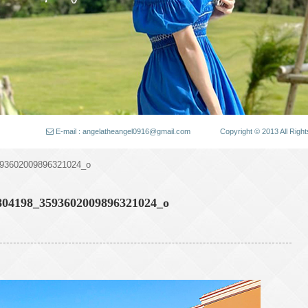
E-mail : angelatheangel0916@gmail.com
Copyright © 2013 All
93602009896321024_o
804198_3593602009896321024_o