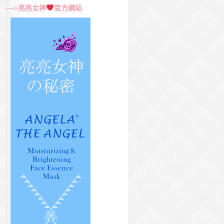
尋
亮亮女神
官方網站
關
鍵
字: