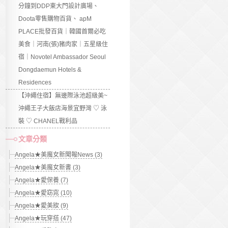
分鐘到DDP東大門設計廣場、
Doota零售購物百貨、 apM
PLACE批發百貨｜韓國首爾必吃
美食｜河南(張)豬肉家｜五星級住
宿｜Novotel Ambassador Seoul
Dongdaemun Hotels &
Residences
【沖繩住宿】無邊際泳池超級美~
沖繩王子大飯店海景宜野灣 ♡ 泳
裝 ♡ CHANEL戰利品
文章分類
Angela★美魔女新聞報News (3)
Angela★美魔女新書 (3)
Angela★愛保養 (7)
Angela★愛窈窕 (10)
Angela★愛美妝 (9)
Angela★玩穿搭 (47)