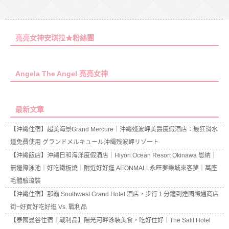
亮亮女神安琪拉★粉絲團
Angela The Angel 亮亮女神
最新文章
【沖繩住宿】超美海景Grand Mercure｜沖繩殘波岬美爵度假酒店：最狂滑水
道免費使用 グランドメルキュール沖縄残波岬リゾート
【沖繩飯店】沖繩日和海洋度假酒店｜Hiyori Ocean Resort Okinawa 恩納｜
無邊際泳池｜好吃鐵板燒｜附近好好逛 AEONMALL永旺夢樂城來客夢｜萬座
毛體驗琉裝
【沖繩住宿】那霸 Southwest Grand Hotel 酒店，步行１分鐘到達國際通商店
街~好買好吃好逛 Vs. 戰利品
【泰國曼谷住宿｜戰利品】陽光河畔泳裝美食，吃好住好｜The Salil Hotel