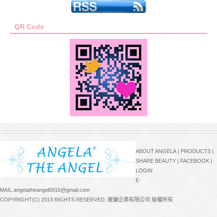
QR Code
ABOUT ANGELA
|
PRODUCTS
|
SHARE BEAUTY
|
FACEBOOK
|
LOGIN
E-
MAIL:angelatheangel0916@gmail.com
COPYRIGHT(C) 2013 RIGHTS RESERVED. 崴儷企業有限公司 版權所有