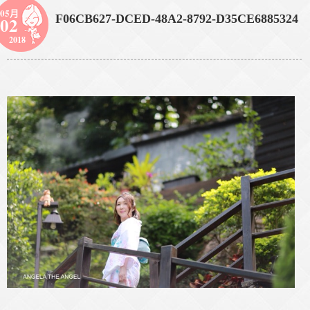
05月
F06CB627-DCED-48A2-8792-D35CE6885324
02
2018