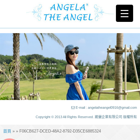
E-mail : angelatheangel0916@gmail.com
Copyright © 2013 All Rights Reserved. 崴儷企業有限公司 版權所有
首頁
» » F06CB627-DCED-48A2-8792-D35CE6885324