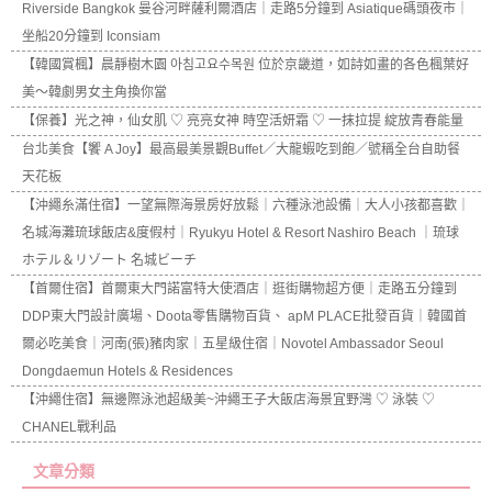
Riverside Bangkok 曼谷河畔薩利爾酒店｜走路5分鐘到 Asiatique碼頭夜市｜
坐船20分鐘到 Iconsiam
【韓國賞楓】晨靜樹木園 아침고요수목원 位於京畿道，如詩如畫的各色楓葉好
美～韓劇男女主角換你當
【保養】光之神，仙女肌 ♡ 亮亮女神 時空活妍霜 ♡ 一抹拉提 綻放青春能量
台北美食【饗 A Joy】最高最美景觀Buffet／大龍蝦吃到飽／號稱全台自助餐
天花板
【沖繩糸滿住宿】一望無際海景房好放鬆｜六種泳池設備｜大人小孩都喜歡｜
名城海灘琉球飯店&度假村｜Ryukyu Hotel & Resort Nashiro Beach ｜琉球
ホテル＆リゾート 名城ビーチ
【首爾住宿】首爾東大門諾富特大使酒店｜逛街購物超方便｜走路五分鐘到
DDP東大門設計廣場、Doota零售購物百貨、 apM PLACE批發百貨｜韓國首
爾必吃美食｜河南(張)豬肉家｜五星級住宿｜Novotel Ambassador Seoul
Dongdaemun Hotels & Residences
【沖繩住宿】無邊際泳池超級美~沖繩王子大飯店海景宜野灣 ♡ 泳裝 ♡
CHANEL戰利品
文章分類