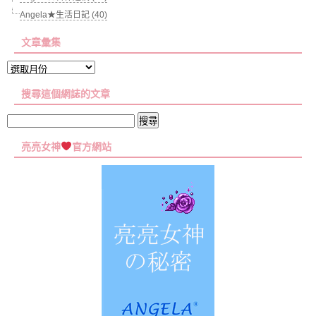
Angela★生活日記 (40)
文章彙集
文
章
搜尋這個網誌的文章
彙
集
搜
尋
亮亮女神
官方網站
關
鍵
字: