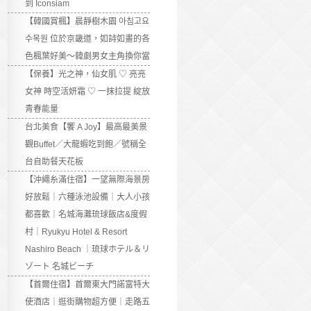
到 Iconsiam
【韓國賞楓】晨靜樹木園 아침고요
수목원 位於京畿道，如詩如畫的各
色楓葉好美～韓劇男女主角換你當
【保養】光之神，仙女肌 ♡ 亮亮
女神 時空活妍霜 ♡ 一抹拉提 綻放
青春能量
台北美食【饗 A Joy】最高最美景
觀Buffet／大龍蝦吃到飽／號稱全
台自助餐天花板
【沖繩糸滿住宿】一望無際海景房
好放鬆｜六種泳池設備｜大人小孩
都喜歡｜名城海灘琉球飯店&度假
村｜Ryukyu Hotel & Resort
Nashiro Beach ｜琉球ホテル＆リ
ゾート 名城ビーチ
【首爾住宿】首爾東大門諾富特大
使酒店｜逛街購物超方便｜走路五