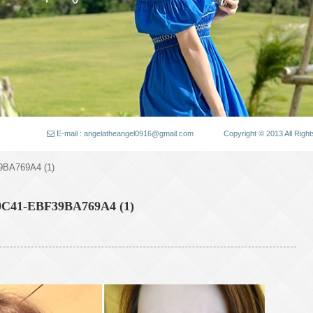
E-mail : angelatheangel0916@gmail.com
Copyright © 2013 All
9BA769A4 (1)
9C41-EBF39BA769A4 (1)