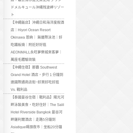
店：最狂滑水道免費使用 グラン
ドメルキュール沖縄残波岬リゾー
ト
【沖繩飯店】沖繩日和海洋度假酒
店｜Hiyori Ocean Resort
Okinawa 恩納｜ 無邊際泳池｜好
吃鐵板燒｜附近好好逛
AEONMALL永旺夢樂城來客夢｜
萬座毛體驗琉裝
【沖繩住宿】那霸 Southwest
Grand Hotel 酒店，步行１分鐘到
達國際通商店街~好買好吃好逛
Vs. 戰利品
【泰國曼谷住宿｜戰利品】陽光河
畔泳裝美食，吃好住好｜The Salil
Hotel Riverside Bangkok 曼谷河
畔薩利爾酒店｜走路5分鐘到
Asiatique碼頭夜市｜坐船20分鐘