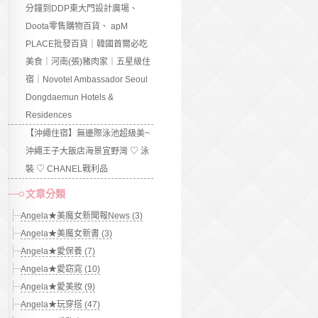
分鐘到DDP東大門設計廣場、
Doota零售購物百貨、 apM
PLACE批發百貨｜韓國首爾必吃
美食｜河南(張)豬肉家｜五星級住
宿｜Novotel Ambassador Seoul
Dongdaemun Hotels &
Residences
【沖繩住宿】無邊際泳池超級美~
沖繩王子大飯店海景宜野灣 ♡ 泳
裝 ♡ CHANEL戰利品
文章分類
Angela★美魔女新聞報News (3)
Angela★美魔女新書 (3)
Angela★愛保養 (7)
Angela★愛窈窕 (10)
Angela★愛美妝 (9)
Angela★玩穿搭 (47)