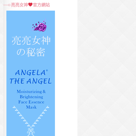
尋
亮亮女神
官方網站
關
鍵
字: