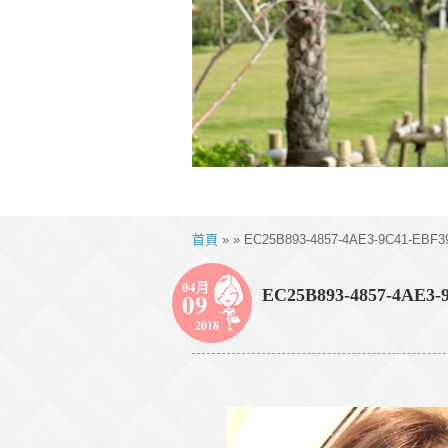
首頁
» » EC25B893-4857-4AE3-9C41-EBF3
04月
EC25B893-4857-4AE3-
09
2018