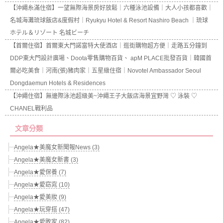
【沖繩糸滿住宿】一望無際海景房好放鬆｜六種泳池設備｜大人小孩都喜歡｜
名城海灘琉球飯店&度假村｜Ryukyu Hotel & Resort Nashiro Beach ｜琉球
ホテル＆リゾート 名城ビーチ
【首爾住宿】首爾東大門諾富特大使酒店｜逛街購物超方便｜走路五分鐘到
DDP東大門設計廣場、Doota零售購物百貨、 apM PLACE批發百貨｜韓國首
爾必吃美食｜河南(張)豬肉家｜五星級住宿｜Novotel Ambassador Seoul
Dongdaemun Hotels & Residences
【沖繩住宿】無邊際泳池超級美~沖繩王子大飯店海景宜野灣 ♡ 泳裝 ♡
CHANEL戰利品
文章分類
Angela★美魔女新聞報News (3)
Angela★美魔女新書 (3)
Angela★愛保養 (7)
Angela★愛窈窕 (10)
Angela★愛美妝 (9)
Angela★玩穿搭 (47)
Angela★愛敗家 (82)