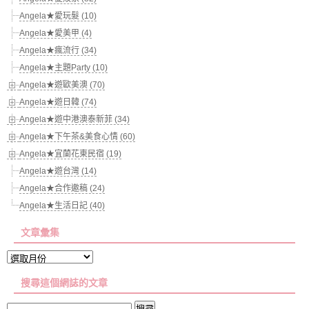
Angela★愛玩髮 (10)
Angela★愛美甲 (4)
Angela★瘋流行 (34)
Angela★主題Party (10)
Angela★遊歐美澳 (70)
Angela★遊日韓 (74)
Angela★遊中港澳泰新菲 (34)
Angela★下午茶&美食心情 (60)
Angela★宜蘭花東民宿 (19)
Angela★遊台灣 (14)
Angela★合作邀稿 (24)
Angela★生活日記 (40)
文章彙集
文
章
搜尋這個網誌的文章
彙
集