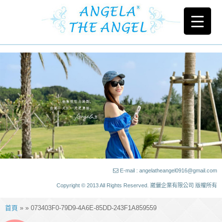
E-mail : angelatheangel0916@gmail.com
Copyright © 2013 All Rights Reserved. 崴儷企業有限公司 版權所有
首頁
» » 073403F0-79D9-4A6E-85DD-243F1A859559