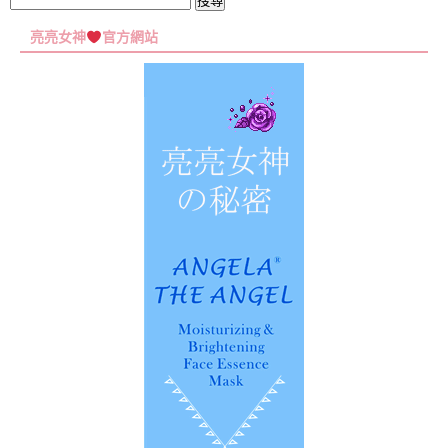
搜
尋
亮亮女神
官方網站
關
鍵
字: