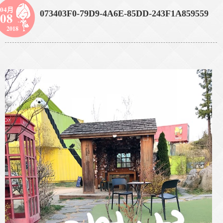
04月
073403F0-79D9-4A6E-85DD-243F1A859559
08
2018