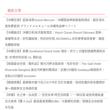
最新文章
【沖繩住宿】超美海景Grand Mercure｜沖繩殘波岬美爵度假酒店：最狂滑水
道免費使用 グランドメルキュール沖縄残波岬リゾート
【沖繩飯店】沖繩日和海洋度假酒店｜Hiyori Ocean Resort Okinawa 恩納｜
無邊際泳池｜好吃鐵板燒｜附近好好逛 AEONMALL永旺夢樂城來客夢｜萬座
毛體驗琉裝
【沖繩住宿】那霸 Southwest Grand Hotel 酒店，步行１分鐘到達國際通商店
街~好買好吃好逛 Vs. 戰利品
【泰國曼谷住宿｜戰利品】陽光河畔泳裝美食，吃好住好｜The Salil Hotel
Riverside Bangkok 曼谷河畔薩利爾酒店｜走路5分鐘到 Asiatique碼頭夜市｜
坐船20分鐘到 Iconsiam
【韓國賞楓】晨靜樹木園 아침고요수목원 位於京畿道，如詩如畫的各色楓葉好
美～韓劇男女主角換你當
【保養】光之神，仙女肌 ♡ 亮亮女神 時空活妍霜 ♡ 一抹拉提 綻放青春能量
台北美食【饗 A Joy】最高最美景觀Buffet／大龍蝦吃到飽／號稱全台自助餐
天花板