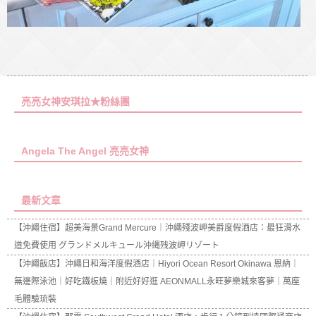
亮亮女神安琪拉★粉絲團
Angela The Angel 亮亮女神
最新文章
【沖繩住宿】超美海景Grand Mercure｜沖繩殘波岬美爵度假酒店：最狂滑水
道免費使用 グランドメルキュール沖縄残波岬リゾート
【沖繩飯店】沖繩日和海洋度假酒店｜Hiyori Ocean Resort Okinawa 恩納｜
無邊際泳池｜好吃鐵板燒｜附近好好逛 AEONMALL永旺夢樂城來客夢｜萬座
毛體驗琉裝