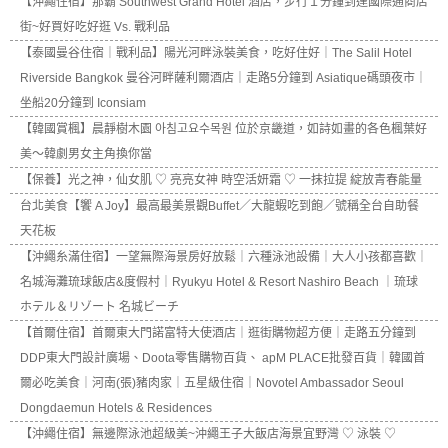
【沖繩住宿】那霸 Southwest Grand Hotel 酒店，步行１分鐘到達國際通商店
街~好買好吃好逛 Vs. 戰利品
【泰國曼谷住宿｜戰利品】陽光河畔泳裝美食，吃好住好｜The Salil Hotel
Riverside Bangkok 曼谷河畔薩利爾酒店｜走路5分鐘到 Asiatique碼頭夜市｜
坐船20分鐘到 Iconsiam
【韓國賞楓】晨靜樹木園 아침고요수목원 位於京畿道，如詩如畫的各色楓葉好
美～韓劇男女主角換你當
【保養】光之神，仙女肌 ♡ 亮亮女神 時空活妍霜 ♡ 一抹拉提 綻放青春能量
台北美食【饗 A Joy】最高最美景觀Buffet／大龍蝦吃到飽／號稱全台自助餐
天花板
【沖繩糸滿住宿】一望無際海景房好放鬆｜六種泳池設備｜大人小孩都喜歡｜
名城海灘琉球飯店&度假村｜Ryukyu Hotel & Resort Nashiro Beach ｜琉球
ホテル＆リゾート 名城ビーチ
【首爾住宿】首爾東大門諾富特大使酒店｜逛街購物超方便｜走路五分鐘到
DDP東大門設計廣場、Doota零售購物百貨、 apM PLACE批發百貨｜韓國首
爾必吃美食｜河南(張)豬肉家｜五星級住宿｜Novotel Ambassador Seoul
Dongdaemun Hotels & Residences
【沖繩住宿】無邊際泳池超級美~沖繩王子大飯店海景宜野灣 ♡ 泳裝 ♡