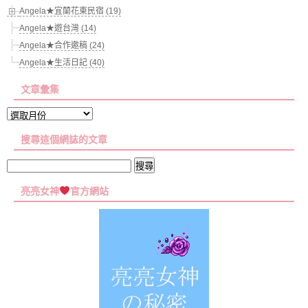
Angela★宜蘭花東民宿 (19)
Angela★遊台灣 (14)
Angela★合作邀稿 (24)
Angela★生活日記 (40)
文章彙集
文
章
搜尋這個網誌的文章
彙
集
搜
尋
亮亮女神
官方網站
關
鍵
字: