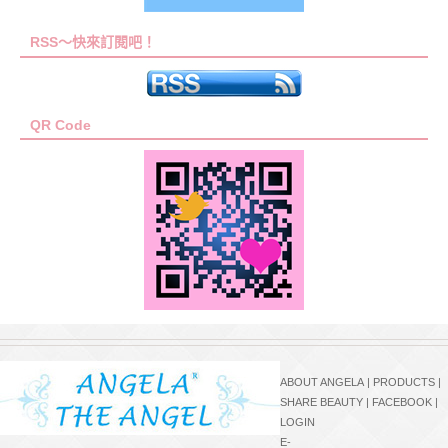
RSS～快來訂閱吧！
QR Code
ABOUT ANGELA
|
PRODUCTS
|
SHARE BEAUTY
|
FACEBOOK
|
LOGIN
E-