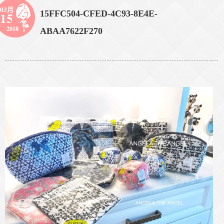
03月
15FFC504-CFED-4C93-8E4E-
15
2018
ABAA7622F270