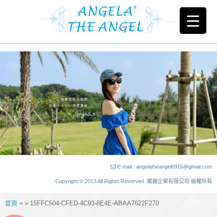
E-mail : angelatheangel0916@gmail.com
Copyright © 2013 All Rights Reserved. 崴儷企業有限公司 版權所有
首頁
» » 15FFC504-CFED-4C93-8E4E-ABAA7622F270