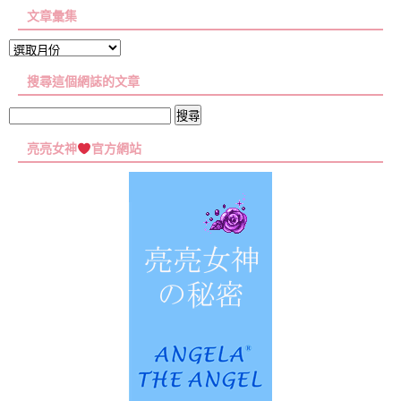
文章彙集
文
章
搜尋這個網誌的文章
彙
集
搜
尋
亮亮女神
官方網站
關
鍵
字: