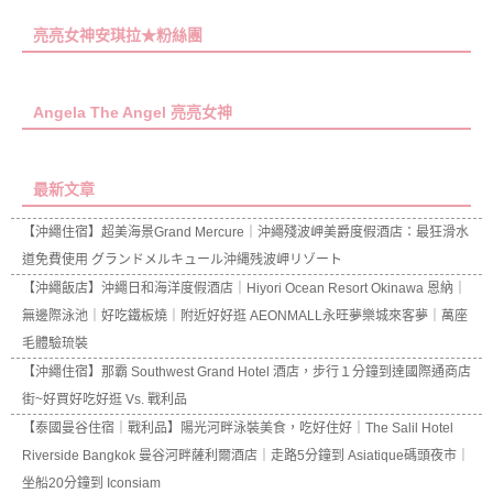
亮亮女神安琪拉★粉絲團
Angela The Angel 亮亮女神
最新文章
【沖繩住宿】超美海景Grand Mercure｜沖繩殘波岬美爵度假酒店：最狂滑水
道免費使用 グランドメルキュール沖縄残波岬リゾート
【沖繩飯店】沖繩日和海洋度假酒店｜Hiyori Ocean Resort Okinawa 恩納｜
無邊際泳池｜好吃鐵板燒｜附近好好逛 AEONMALL永旺夢樂城來客夢｜萬座
毛體驗琉裝
【沖繩住宿】那霸 Southwest Grand Hotel 酒店，步行１分鐘到達國際通商店
街~好買好吃好逛 Vs. 戰利品
【泰國曼谷住宿｜戰利品】陽光河畔泳裝美食，吃好住好｜The Salil Hotel
Riverside Bangkok 曼谷河畔薩利爾酒店｜走路5分鐘到 Asiatique碼頭夜市｜
坐船20分鐘到 Iconsiam