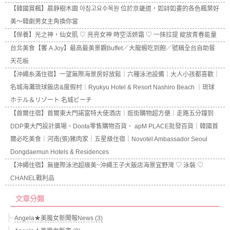
【韓國賞楓】晨靜樹木園 아침고요수목원 位於京畿道，如詩如畫的各色楓葉好
美～韓劇男女主角換你當
【保養】光之神，仙女肌 ♡ 亮亮女神 時空活妍霜 ♡ 一抹拉提 綻放青春能量
台北美食【饗 A Joy】最高最美景觀Buffet／大龍蝦吃到飽／號稱全台自助餐
天花板
【沖繩糸滿住宿】一望無際海景房好放鬆｜六種泳池設備｜大人小孩都喜歡｜
名城海灘琉球飯店&度假村｜Ryukyu Hotel & Resort Nashiro Beach ｜琉球
ホテル＆リゾート 名城ビーチ
【首爾住宿】首爾東大門諾富特大使酒店｜逛街購物超方便｜走路五分鐘到
DDP東大門設計廣場、Doota零售購物百貨、 apM PLACE批發百貨｜韓國首
爾必吃美食｜河南(張)豬肉家｜五星級住宿｜Novotel Ambassador Seoul
Dongdaemun Hotels & Residences
【沖繩住宿】無邊際泳池超級美~沖繩王子大飯店海景宜野灣 ♡ 泳裝 ♡
CHANEL戰利品
文章分類
Angela★美魔女新聞報News (3)