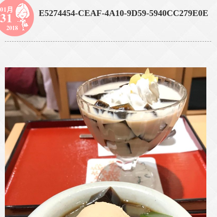
01月
E5274454-CEAF-4A10-9D59-5940CC279E0E
31
2018