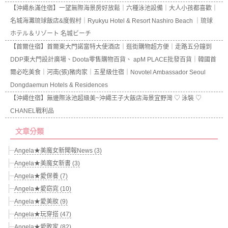
【沖繩糸滿住宿】一望無際海景房好放鬆｜六種泳池設備｜大人小孩都喜歡｜
名城海灘琉球飯店&度假村｜Ryukyu Hotel & Resort Nashiro Beach ｜琉球
ホテル＆リゾート 名城ビーチ
【首爾住宿】首爾東大門諾富特大使酒店｜逛街購物超方便｜走路五分鐘到
DDP東大門設計廣場、Doota零售購物百貨、 apM PLACE批發百貨｜韓國首
爾必吃美食｜河南(張)豬肉家｜五星級住宿｜Novotel Ambassador Seoul
Dongdaemun Hotels & Residences
【沖繩住宿】無邊際泳池超級美~沖繩王子大飯店海景宜野灣 ♡ 泳裝 ♡
CHANEL戰利品
文章分類
Angela★美魔女新聞報News (3)
Angela★美魔女新書 (3)
Angela★愛保養 (7)
Angela★愛窈窕 (10)
Angela★愛美妝 (9)
Angela★玩穿搭 (47)
Angela★愛敗家 (82)