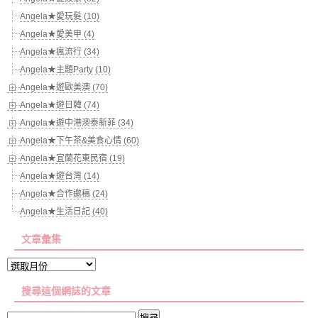
Angela★愛玩髮 (10)
Angela★愛美甲 (4)
Angela★瘋流行 (34)
Angela★主題Party (10)
Angela★遊歐美澳 (70)
Angela★遊日韓 (74)
Angela★遊中港澳泰新菲 (34)
Angela★下午茶&美食心情 (60)
Angela★宜蘭花東民宿 (19)
Angela★遊台灣 (14)
Angela★合作邀稿 (24)
Angela★生活日記 (40)
文章彙集
文
章
搜尋這個網誌的文章
彙
集