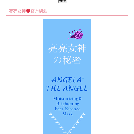
搜
尋
亮亮女神
官方網站
關
鍵
字: