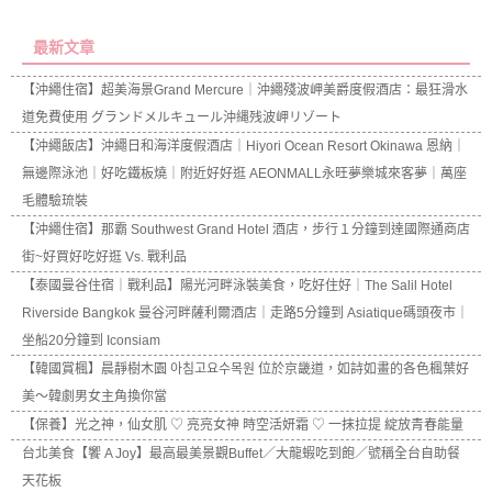
最新文章
【沖繩住宿】超美海景Grand Mercure｜沖繩殘波岬美爵度假酒店：最狂滑水
道免費使用 グランドメルキュール沖縄残波岬リゾート
【沖繩飯店】沖繩日和海洋度假酒店｜Hiyori Ocean Resort Okinawa 恩納｜
無邊際泳池｜好吃鐵板燒｜附近好好逛 AEONMALL永旺夢樂城來客夢｜萬座
毛體驗琉裝
【沖繩住宿】那霸 Southwest Grand Hotel 酒店，步行１分鐘到達國際通商店
街~好買好吃好逛 Vs. 戰利品
【泰國曼谷住宿｜戰利品】陽光河畔泳裝美食，吃好住好｜The Salil Hotel
Riverside Bangkok 曼谷河畔薩利爾酒店｜走路5分鐘到 Asiatique碼頭夜市｜
坐船20分鐘到 Iconsiam
【韓國賞楓】晨靜樹木園 아침고요수목원 位於京畿道，如詩如畫的各色楓葉好
美～韓劇男女主角換你當
【保養】光之神，仙女肌 ♡ 亮亮女神 時空活妍霜 ♡ 一抹拉提 綻放青春能量
台北美食【饗 A Joy】最高最美景觀Buffet／大龍蝦吃到飽／號稱全台自助餐
天花板