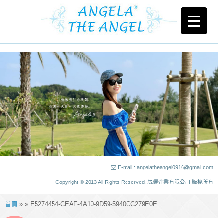
E-mail : angelatheangel0916@gmail.com
Copyright © 2013 All Rights Reserved. 崴儷企業有限公司 版權所有
首頁
» » E5274454-CEAF-4A10-9D59-5940CC279E0E