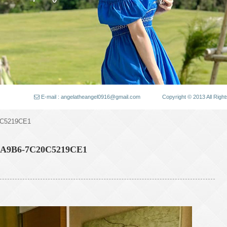
E-mail : angelatheangel0916@gmail.com
Copyright © 2013 All
0C5219CE1
-A9B6-7C20C5219CE1