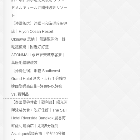
店：最狂滑水道免費使用 グラン
ドメルキュール沖縄残波岬リゾー
ト
【沖繩飯店】沖繩日和海洋度假酒
店｜Hiyori Ocean Resort
Okinawa 恩納｜ 無邊際泳池｜好
吃鐵板燒｜附近好好逛
AEONMALL永旺夢樂城來客夢｜
萬座毛體驗琉裝
【沖繩住宿】那霸 Southwest
Grand Hotel 酒店，步行１分鐘到
達國際通商店街~好買好吃好逛
Vs. 戰利品
【泰國曼谷住宿｜戰利品】陽光河
畔泳裝美食，吃好住好｜The Salil
Hotel Riverside Bangkok 曼谷河
畔薩利爾酒店｜走路5分鐘到
Asiatique碼頭夜市｜坐船20分鐘