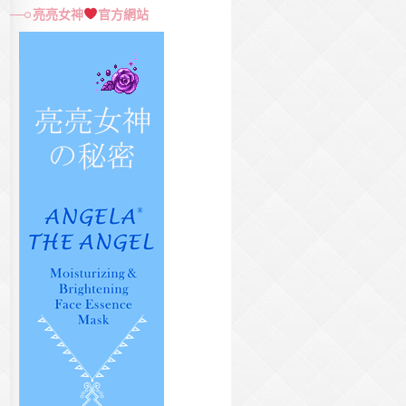
尋
亮亮女神
官方網站
關
鍵
字: