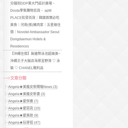
分鐘到DDP東大門設計廣場、
Doota零售購物百貨、 apM
PLACE批發百貨｜韓國首爾必吃
美食｜河南(張)豬肉家｜五星級住
宿｜Novotel Ambassador Seoul
Dongdaemun Hotels &
Residences
【沖繩住宿】無邊際泳池超級美~
沖繩王子大飯店海景宜野灣 ♡ 泳
裝 ♡ CHANEL戰利品
文章分類
Angela★美魔女新聞報News (3)
Angela★美魔女新書 (3)
Angela★愛保養 (7)
Angela★愛窈窕 (10)
Angela★愛美妝 (9)
Angela★玩穿搭 (47)