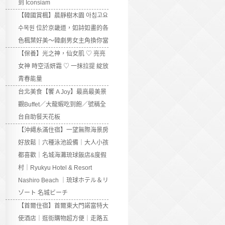
到 Iconsiam
【韓國賞楓】晨靜樹木園 아침고요
수목원 位於京畿道，如詩如畫的各
色楓葉好美～韓劇男女主角換你當
【保養】光之神，仙女肌 ♡ 亮亮
女神 時空活妍霜 ♡ 一抹拉提 綻放
青春能量
台北美食【饗 A Joy】最高最美景
觀Buffet／大龍蝦吃到飽／號稱全
台自助餐天花板
【沖繩糸滿住宿】一望無際海景房
好放鬆｜六種泳池設備｜大人小孩
都喜歡｜名城海灘琉球飯店&度假
村｜Ryukyu Hotel & Resort
Nashiro Beach ｜琉球ホテル＆リ
ゾート 名城ビーチ
【首爾住宿】首爾東大門諾富特大
使酒店｜逛街購物超方便｜走路五