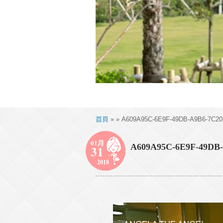
首頁
» » A609A95C-6E9F-49DB-A9B6-7C2
01月
A609A95C-6E9F-49DB
31
2018