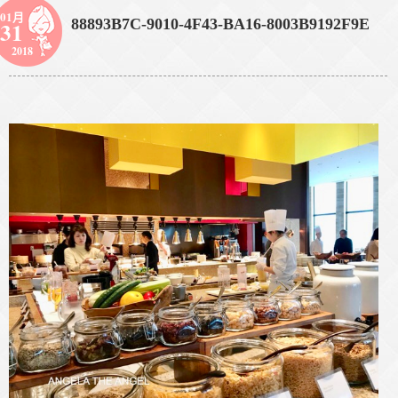
01月
88893B7C-9010-4F43-BA16-8003B9192F9E
31
2018