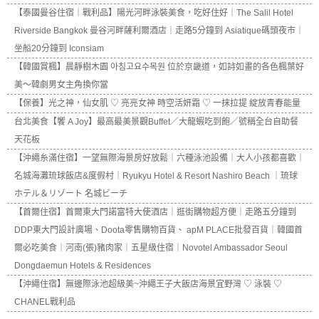
【泰國曼谷住宿｜戰利品】陽光河畔泳裝美食，吃好住好｜The Salil Hotel
Riverside Bangkok 曼谷河畔薩利爾酒店｜走路5分鐘到 Asiatique碼頭夜市｜
坐船20分鐘到 Iconsiam
【韓國賞楓】晨靜樹木園 아침고요수목원 位於京畿道，如詩如畫的各色楓葉好
美～韓劇男女主角換你當
【保養】光之神，仙女肌 ♡ 亮亮女神 時空活妍霜 ♡ 一抹拉提 綻放青春能量
台北美食【饗 A Joy】最高最美景觀Buffet／大龍蝦吃到飽／號稱全台自助餐
天花板
【沖繩糸滿住宿】一望無際海景房好放鬆｜六種泳池設備｜大人小孩都喜歡｜
名城海灘琉球飯店&度假村｜Ryukyu Hotel & Resort Nashiro Beach ｜琉球
ホテル＆リゾート 名城ビーチ
【首爾住宿】首爾東大門諾富特大使酒店｜逛街購物超方便｜走路五分鐘到
DDP東大門設計廣場、Doota零售購物百貨、 apM PLACE批發百貨｜韓國首
爾必吃美食｜河南(張)豬肉家｜五星級住宿｜Novotel Ambassador Seoul
Dongdaemun Hotels & Residences
【沖繩住宿】無邊際泳池超級美~沖繩王子大飯店海景宜野灣 ♡ 泳裝 ♡
CHANEL戰利品