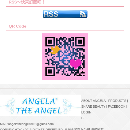
RSS～快來訂閱吧！
QR Code
ABOUT ANGELA
|
PRODUCTS
|
SHARE BEAUTY
|
FACEBOOK
|
LOGIN
E-
MAIL:angelatheangel0916@gmail.com
COPYRIGHT(C) 2013 RIGHTS RESERVED. 崴儷企業有限公司 版權所有