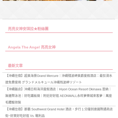
亮亮女神安琪拉★粉絲團
Angela The Angel 亮亮女神
最新文章
【沖繩住宿】超美海景Grand Mercure｜沖繩殘波岬美爵度假酒店：最狂滑水
道免費使用 グランドメルキュール沖縄残波岬リゾート
【沖繩飯店】沖繩日和海洋度假酒店｜Hiyori Ocean Resort Okinawa 恩納｜
無邊際泳池｜好吃鐵板燒｜附近好好逛 AEONMALL永旺夢樂城來客夢｜萬座
毛體驗琉裝
【沖繩住宿】那霸 Southwest Grand Hotel 酒店，步行１分鐘到達國際通商店
街~好買好吃好逛 Vs. 戰利品