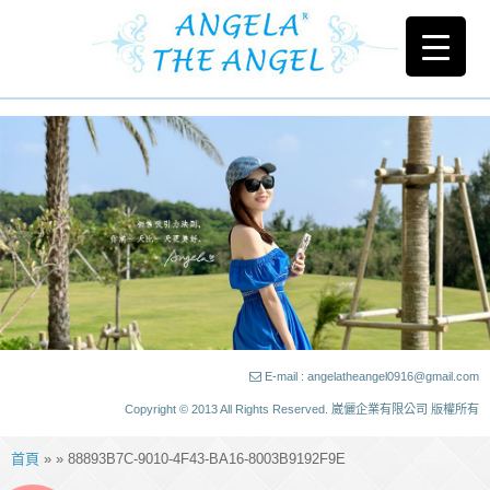
E-mail : angelatheangel0916@gmail.com
Copyright © 2013 All Rights Reserved. 崴儷企業有限公司 版權所有
首頁
» » 88893B7C-9010-4F43-BA16-8003B9192F9E