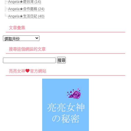
Angela★遊台灣 (14)
Angela★合作邀稿 (24)
Angela★生活日記 (40)
文章彙集
文
章
搜尋這個網誌的文章
彙
集
搜
尋
亮亮女神
官方網站
關
鍵
字: