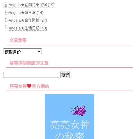
Angela★宜蘭花東民宿 (19)
Angela★遊台灣 (14)
Angela★合作邀稿 (24)
Angela★生活日記 (40)
文章彙集
文
章
搜尋這個網誌的文章
彙
集
搜
尋
亮亮女神
官方網站
關
鍵
字: