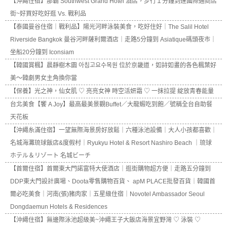
【沖繩住宿】那霸 Southwest Grand Hotel 酒店，步行１分鐘到達國際通商店
街~好買好吃好逛 Vs. 戰利品
【泰國曼谷住宿｜戰利品】陽光河畔泳裝美食，吃好住好｜The Salil Hotel
Riverside Bangkok 曼谷河畔薩利爾酒店｜走路5分鐘到 Asiatique碼頭夜市｜
坐船20分鐘到 Iconsiam
【韓國賞楓】晨靜樹木園 아침고요수목원 位於京畿道，如詩如畫的各色楓葉好
美～韓劇男女主角換你當
【保養】光之神，仙女肌 ♡ 亮亮女神 時空活妍霜 ♡ 一抹拉提 綻放青春能量
台北美食【饗 A Joy】最高最美景觀Buffet／大龍蝦吃到飽／號稱全台自助餐
天花板
【沖繩糸滿住宿】一望無際海景房好放鬆｜六種泳池設備｜大人小孩都喜歡｜
名城海灘琉球飯店&度假村｜Ryukyu Hotel & Resort Nashiro Beach ｜琉球
ホテル＆リゾート 名城ビーチ
【首爾住宿】首爾東大門諾富特大使酒店｜逛街購物超方便｜走路五分鐘到
DDP東大門設計廣場、Doota零售購物百貨、 apM PLACE批發百貨｜韓國首
爾必吃美食｜河南(張)豬肉家｜五星級住宿｜Novotel Ambassador Seoul
Dongdaemun Hotels & Residences
【沖繩住宿】無邊際泳池超級美~沖繩王子大飯店海景宜野灣 ♡ 泳裝 ♡