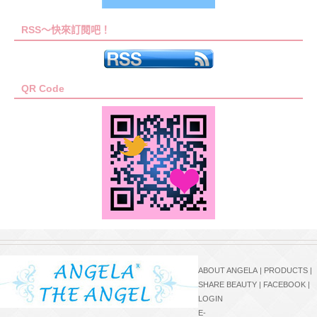
RSS～快來訂閱吧！
QR Code
ABOUT ANGELA
|
PRODUCTS
|
SHARE BEAUTY
|
FACEBOOK
|
LOGIN
E-