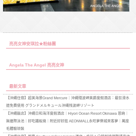
亮亮女神安琪拉★粉絲團
Angela The Angel 亮亮女神
最新文章
【沖繩住宿】超美海景Grand Mercure｜沖繩殘波岬美爵度假酒店：最狂滑水
道免費使用 グランドメルキュール沖縄残波岬リゾート
【沖繩飯店】沖繩日和海洋度假酒店｜Hiyori Ocean Resort Okinawa 恩納｜
無邊際泳池｜好吃鐵板燒｜附近好好逛 AEONMALL永旺夢樂城來客夢｜萬座
毛體驗琉裝