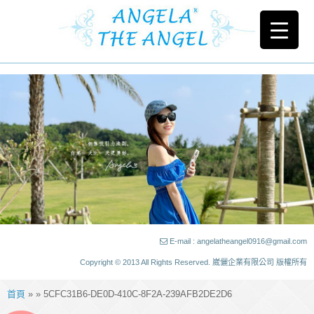
E-mail : angelatheangel0916@gmail.com
Copyright © 2013 All Rights Reserved. 崴儷企業有限公司 版權所有
首頁
» » 5CFC31B6-DE0D-410C-8F2A-239AFB2DE2D6