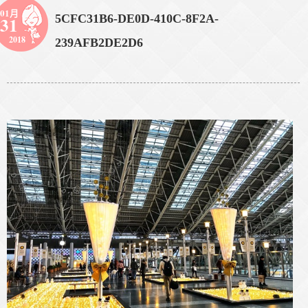
01月
5CFC31B6-DE0D-410C-8F2A-
31
2018
239AFB2DE2D6