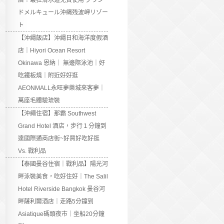
店：最狂滑水道免費使用 グラン
ドメルキュール沖縄残波岬リゾー
ト
【沖繩飯店】沖繩日和海洋度假酒
店｜Hiyori Ocean Resort
Okinawa 恩納｜ 無邊際泳池｜好
吃鐵板燒｜附近好好逛
AEONMALL永旺夢樂城來客夢｜
萬座毛體驗琉裝
【沖繩住宿】那霸 Southwest
Grand Hotel 酒店，步行１分鐘到
達國際通商店街~好買好吃好逛
Vs. 戰利品
【泰國曼谷住宿｜戰利品】陽光河
畔泳裝美食，吃好住好｜The Salil
Hotel Riverside Bangkok 曼谷河
畔薩利爾酒店｜走路5分鐘到
Asiatique碼頭夜市｜坐船20分鐘