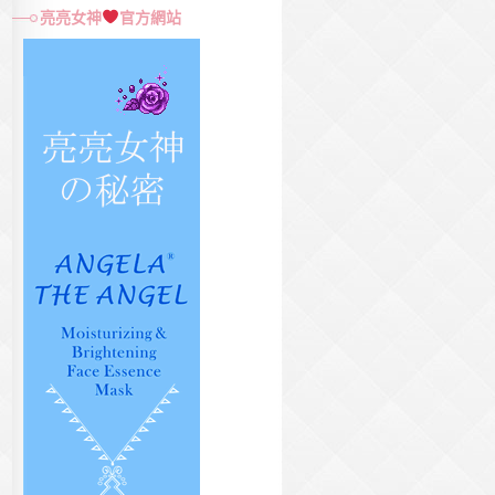
尋
亮亮女神
官方網站
關
鍵
字: