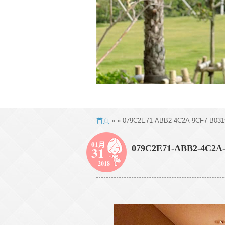
首頁
» » 079C2E71-ABB2-4C2A-9CF7-B031
01月
079C2E71-ABB2-4C2A-
31
2018