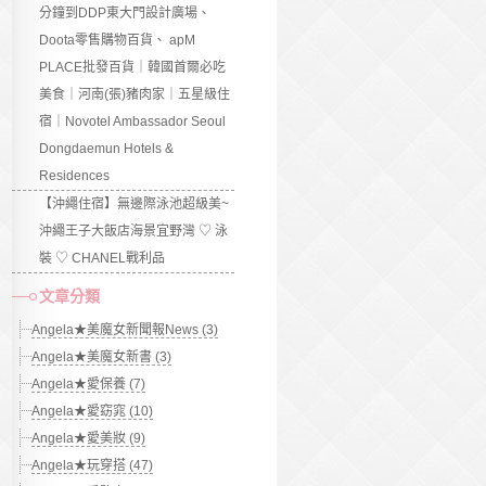
分鐘到DDP東大門設計廣場、
Doota零售購物百貨、 apM
PLACE批發百貨｜韓國首爾必吃
美食｜河南(張)豬肉家｜五星級住
宿｜Novotel Ambassador Seoul
Dongdaemun Hotels &
Residences
【沖繩住宿】無邊際泳池超級美~
沖繩王子大飯店海景宜野灣 ♡ 泳
裝 ♡ CHANEL戰利品
文章分類
Angela★美魔女新聞報News (3)
Angela★美魔女新書 (3)
Angela★愛保養 (7)
Angela★愛窈窕 (10)
Angela★愛美妝 (9)
Angela★玩穿搭 (47)