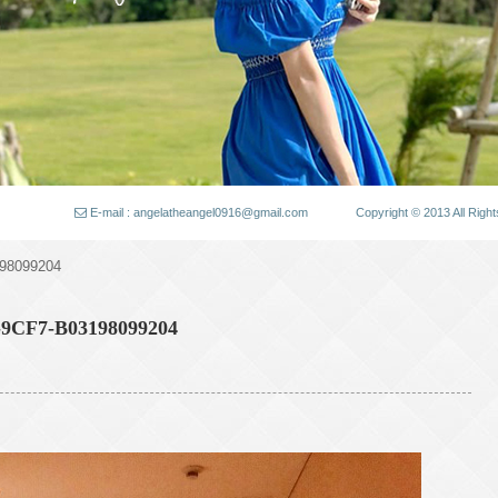
E-mail : angelatheangel0916@gmail.com
Copyright © 2013 All
98099204
9CF7-B03198099204