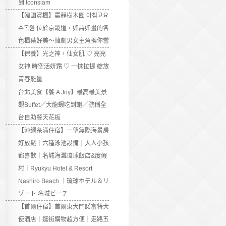
到 Iconsiam
【韓國賞楓】晨靜樹木園 아침고요
수목원 位於京畿道，如詩如畫的各
色楓葉好美～韓劇男女主角換你當
【保養】光之神，仙女肌 ♡ 亮亮
女神 時空活妍霜 ♡ 一抹拉提 綻放
青春能量
台北美食【饗 A Joy】最高最美景
觀Buffet／大龍蝦吃到飽／號稱全
台自助餐天花板
【沖繩糸滿住宿】一望無際海景房
好放鬆｜六種泳池設備｜大人小孩
都喜歡｜名城海灘琉球飯店&度假
村｜Ryukyu Hotel & Resort
Nashiro Beach ｜琉球ホテル＆リ
ゾート 名城ビーチ
【首爾住宿】首爾東大門諾富特大
使酒店｜逛街購物超方便｜走路五