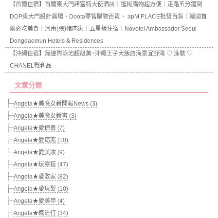
【首爾住宿】首爾東大門諾富特大使酒店｜逛街購物超方便｜走路五分鐘到
DDP東大門設計廣場、Doota零售購物百貨、 apM PLACE批發百貨｜韓國首
爾必吃美食｜河南(張)豬肉家｜五星級住宿｜Novotel Ambassador Seoul
Dongdaemun Hotels & Residences
【沖繩住宿】無邊際泳池超級美~沖繩王子大飯店海景宜野灣 ♡ 泳裝 ♡
CHANEL戰利品
文章分類
Angela★美魔女新聞報News (3)
Angela★美魔女新書 (3)
Angela★愛保養 (7)
Angela★愛窈窕 (10)
Angela★愛美妝 (9)
Angela★玩穿搭 (47)
Angela★愛敗家 (82)
Angela★愛玩髮 (10)
Angela★愛美甲 (4)
Angela★瘋流行 (34)