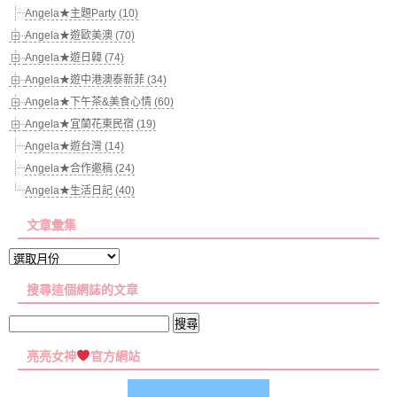
Angela★主題Party (10)
Angela★遊歐美澳 (70)
Angela★遊日韓 (74)
Angela★遊中港澳泰新菲 (34)
Angela★下午茶&美食心情 (60)
Angela★宜蘭花東民宿 (19)
Angela★遊台灣 (14)
Angela★合作邀稿 (24)
Angela★生活日記 (40)
文章彙集
文
章
搜尋這個網誌的文章
彙
集
搜
尋
亮亮女神
官方網站
關
鍵