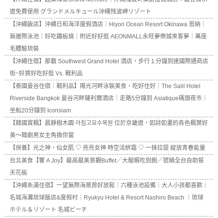
道免費使用 グランドメルキュール沖縄残波岬リゾート
【沖繩飯店】沖繩日和海洋度假酒店｜Hiyori Ocean Resort Okinawa 恩納｜
無邊際泳池｜好吃鐵板燒｜附近好好逛 AEONMALL永旺夢樂城來客夢｜萬座
毛體驗琉裝
【沖繩住宿】那霸 Southwest Grand Hotel 酒店，步行１分鐘到達國際通商店
街~好買好吃好逛 Vs. 戰利品
【泰國曼谷住宿｜戰利品】陽光河畔泳裝美食，吃好住好｜The Salil Hotel
Riverside Bangkok 曼谷河畔薩利爾酒店｜走路5分鐘到 Asiatique碼頭夜市｜
坐船20分鐘到 Iconsiam
【韓國賞楓】晨靜樹木園 아침고요수목원 位於京畿道，如詩如畫的各色楓葉好
美～韓劇男女主角換你當
【保養】光之神，仙女肌 ♡ 亮亮女神 時空活妍霜 ♡ 一抹拉提 綻放青春能量
台北美食【饗 A Joy】最高最美景觀Buffet／大龍蝦吃到飽／號稱全台自助餐
天花板
【沖繩糸滿住宿】一望無際海景房好放鬆｜六種泳池設備｜大人小孩都喜歡｜
名城海灘琉球飯店&度假村｜Ryukyu Hotel & Resort Nashiro Beach ｜琉球
ホテル＆リゾート 名城ビーチ