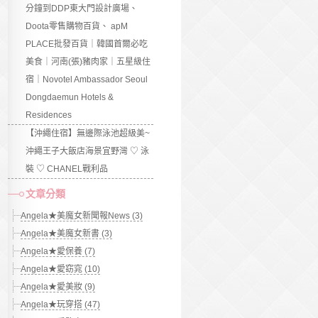
分鐘到DDP東大門設計廣場、
Doota零售購物百貨、 apM
PLACE批發百貨｜韓國首爾必吃
美食｜河南(張)豬肉家｜五星級住
宿｜Novotel Ambassador Seoul
Dongdaemun Hotels &
Residences
【沖繩住宿】無邊際泳池超級美~
沖繩王子大飯店海景宜野灣 ♡ 泳
裝 ♡ CHANEL戰利品
文章分類
Angela★美魔女新聞報News (3)
Angela★美魔女新書 (3)
Angela★愛保養 (7)
Angela★愛窈窕 (10)
Angela★愛美妝 (9)
Angela★玩穿搭 (47)