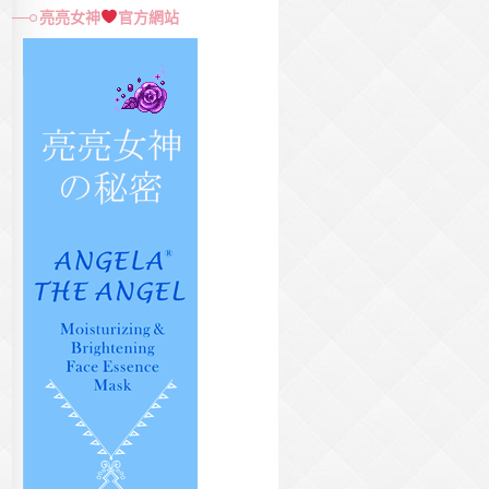
尋
亮亮女神
官方網站
關
鍵
字: