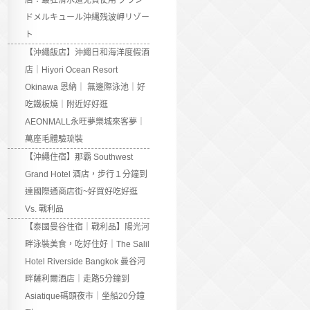
店：最狂滑水道免費使用 グラン
ドメルキュール沖縄残波岬リゾー
ト
【沖繩飯店】沖繩日和海洋度假酒
店｜Hiyori Ocean Resort
Okinawa 恩納｜ 無邊際泳池｜好
吃鐵板燒｜附近好好逛
AEONMALL永旺夢樂城來客夢｜
萬座毛體驗琉裝
【沖繩住宿】那霸 Southwest
Grand Hotel 酒店，步行１分鐘到
達國際通商店街~好買好吃好逛
Vs. 戰利品
【泰國曼谷住宿｜戰利品】陽光河
畔泳裝美食，吃好住好｜The Salil
Hotel Riverside Bangkok 曼谷河
畔薩利爾酒店｜走路5分鐘到
Asiatique碼頭夜市｜坐船20分鐘