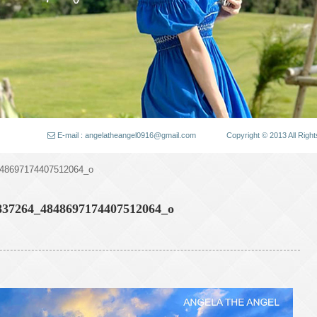
E-mail : angelatheangel0916@gmail.com
Copyright © 2013 All
48697174407512064_o
837264_4848697174407512064_o