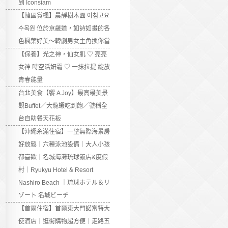
到 Iconsiam
【韓國賞楓】晨靜樹木園 아침고요
수목원 位於京畿道，如詩如畫的各
色楓葉好美～韓劇男女主角換你當
【保養】光之神，仙女肌 ♡ 亮亮
女神 時空活妍霜 ♡ 一抹拉提 綻放
青春能量
台北美食【饗 A Joy】最高最美景
觀Buffet／大龍蝦吃到飽／號稱全
台自助餐天花板
【沖繩糸滿住宿】一望無際海景房
好放鬆｜六種泳池設備｜大人小孩
都喜歡｜名城海灘琉球飯店&度假
村｜Ryukyu Hotel & Resort
Nashiro Beach ｜琉球ホテル＆リ
ゾート 名城ビーチ
【首爾住宿】首爾東大門諾富特大
使酒店｜逛街購物超方便｜走路五