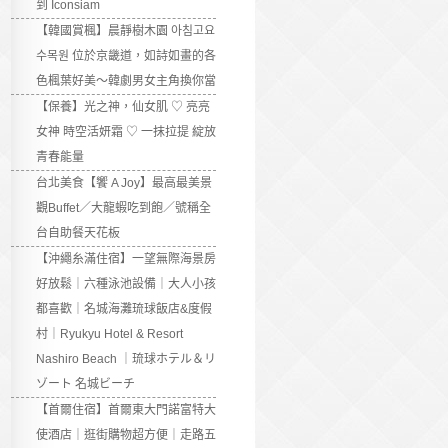
到 Iconsiam
【韓國賞楓】晨靜樹木園 아침고요
수목원 位於京畿道，如詩如畫的各
色楓葉好美～韓劇男女主角換你當
【保養】光之神，仙女肌 ♡ 亮亮
女神 時空活妍霜 ♡ 一抹拉提 綻放
青春能量
台北美食【饗 A Joy】最高最美景
觀Buffet／大龍蝦吃到飽／號稱全
台自助餐天花板
【沖繩糸滿住宿】一望無際海景房
好放鬆｜六種泳池設備｜大人小孩
都喜歡｜名城海灘琉球飯店&度假
村｜Ryukyu Hotel & Resort
Nashiro Beach ｜琉球ホテル＆リ
ゾート 名城ビーチ
【首爾住宿】首爾東大門諾富特大
使酒店｜逛街購物超方便｜走路五