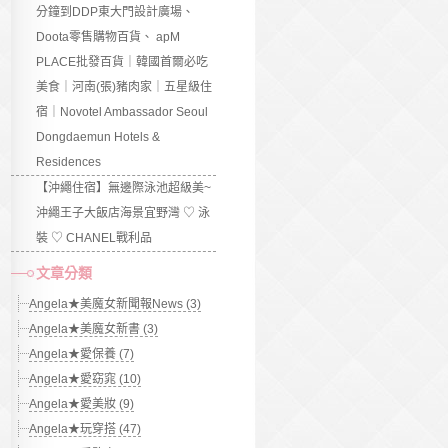
分鐘到DDP東大門設計廣場、
Doota零售購物百貨、 apM
PLACE批發百貨｜韓國首爾必吃
美食｜河南(張)豬肉家｜五星級住
宿｜Novotel Ambassador Seoul
Dongdaemun Hotels &
Residences
【沖繩住宿】無邊際泳池超級美~
沖繩王子大飯店海景宜野灣 ♡ 泳
裝 ♡ CHANEL戰利品
文章分類
Angela★美魔女新聞報News (3)
Angela★美魔女新書 (3)
Angela★愛保養 (7)
Angela★愛窈窕 (10)
Angela★愛美妝 (9)
Angela★玩穿搭 (47)