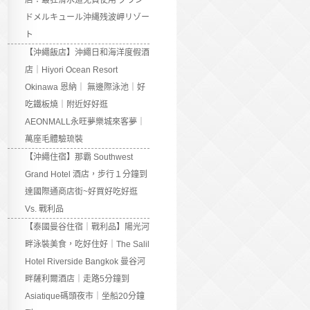
店：最狂滑水道免費使用 グラン
ドメルキュール沖縄残波岬リゾー
ト
【沖繩飯店】沖繩日和海洋度假酒
店｜Hiyori Ocean Resort
Okinawa 恩納｜ 無邊際泳池｜好
吃鐵板燒｜附近好好逛
AEONMALL永旺夢樂城來客夢｜
萬座毛體驗琉裝
【沖繩住宿】那霸 Southwest
Grand Hotel 酒店，步行１分鐘到
達國際通商店街~好買好吃好逛
Vs. 戰利品
【泰國曼谷住宿｜戰利品】陽光河
畔泳裝美食，吃好住好｜The Salil
Hotel Riverside Bangkok 曼谷河
畔薩利爾酒店｜走路5分鐘到
Asiatique碼頭夜市｜坐船20分鐘