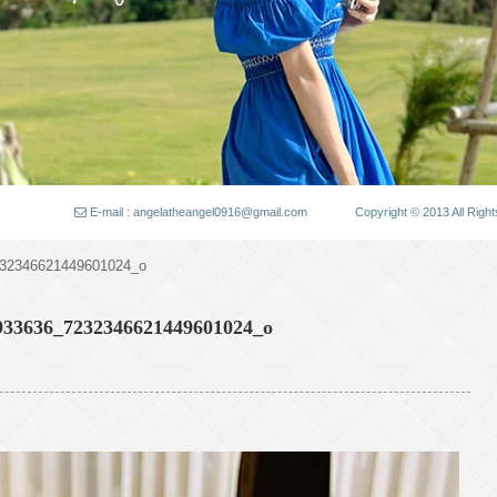
E-mail : angelatheangel0916@gmail.com
Copyright © 2013 All
32346621449601024_o
933636_7232346621449601024_o