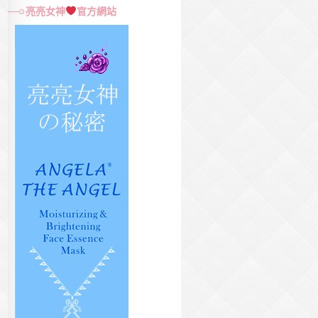
尋
亮亮女神
官方網站
關
鍵
字: